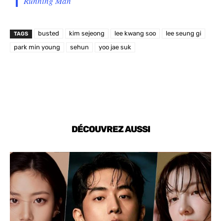
Running Man
busted
kim sejeong
lee kwang soo
lee seung gi
TAGS
park min young
sehun
yoo jae suk
DÉCOUVREZ AUSSI