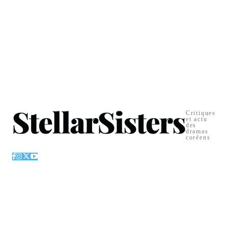
Critiques
et actu
des
dramas
coréens