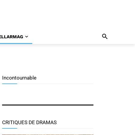
ELLARMAG
Incontournable
Top 19 des séries
coréennes 2025 par
StellarSisters
CRITIQUES DE DRAMAS