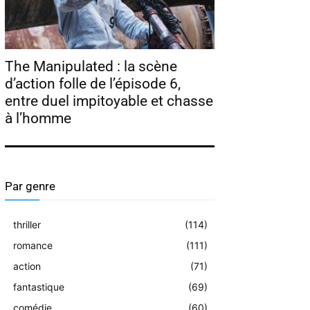
The Manipulated : la scène
d’action folle de l’épisode 6,
entre duel impitoyable et chasse
à l’homme
Par genre
thriller
(114)
romance
(111)
action
(71)
fantastique
(69)
comédie
(60)