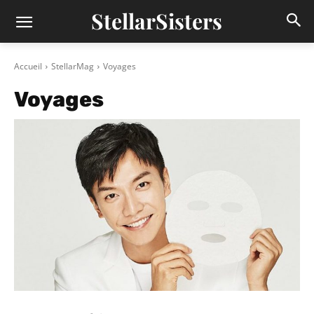
StellarSisters
Accueil
StellarMag
Voyages
Voyages