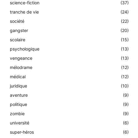
science-fiction
(37)
tranche de vie
(24)
société
(22)
gangster
(20)
scolaire
(15)
psychologique
(13)
vengeance
(13)
mélodrame
(12)
médical
(12)
juridique
(10)
aventure
(9)
politique
(9)
zombie
(9)
université
(6)
super-héros
(6)