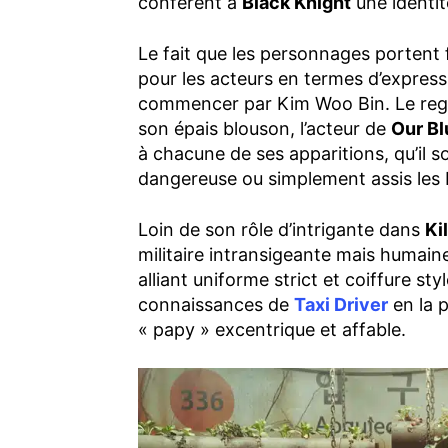
confèrent à
Black Knight
une identit
Le fait que les personnages porten
pour les acteurs en termes d’expressi
commencer par Kim Woo Bin. Le rega
son épais blouson, l’acteur de
Our Bl
à chacune de ses apparitions, qu’il
dangereuse ou simplement assis les b
Loin de son rôle d’intrigante dans
Ki
militaire intransigeante mais humain
alliant uniforme strict et coiffure sty
connaissances de
Taxi Driver
en la 
« papy » excentrique et affable.