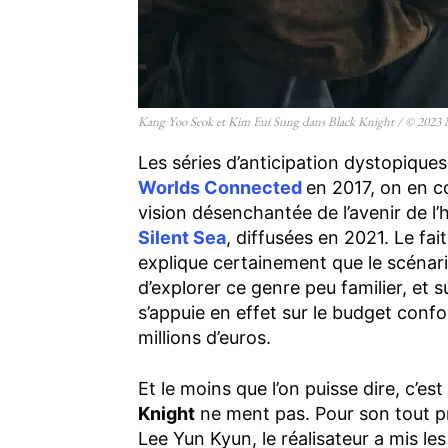
Kang Yoo Seok et Kim Eui Sung dans Black Knight / © 2023 Ne
Les séries d’anticipation dystopique
Worlds Connected
en 2017, on en c
vision désenchantée de l’avenir de l
Silent Sea
, diffusées en 2021. Le fai
explique certainement que le scénaris
d’explorer ce genre peu familier, et 
s’appuie en effet sur le budget confo
millions d’euros.
Et le moins que l’on puisse dire, c’
Knight
ne ment pas. Pour son tout pr
Lee Yun Kyun, le réalisateur a mis le