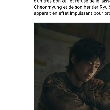
d’un très bon œil et refuse de le lais
Cheonmyung et de son héritier Ryu S
apparait en effet impuissant pour pr