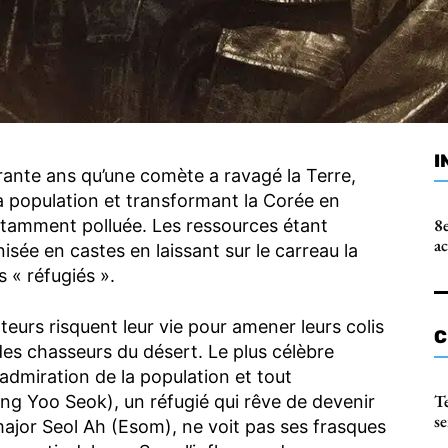
I
ante ans qu’une comète a ravagé la Terre,
la population et transformant la Corée en
8e
tamment polluée. Les ressources étant
a
isée en castes en laissant sur le carreau la
 « réfugiés ».
eurs risquent leur vie pour amener leurs colis
C
es chasseurs du désert. Le plus célèbre
’admiration de la population et tout
T
ng Yoo Seok), un réfugié qui rêve de devenir
s
major Seol Ah (Esom), ne voit pas ses frasques