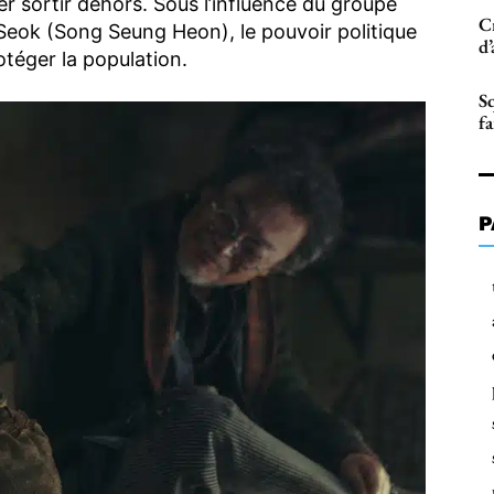
ser sortir dehors. Sous l’influence du groupe
C
eok (Song Seung Heon), le pouvoir politique
d’
otéger la population.
S
fa
P