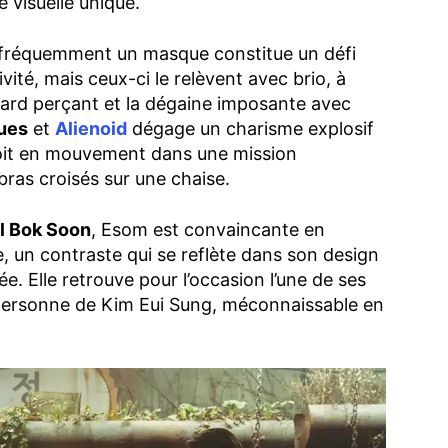
é visuelle unique.
t fréquemment un masque constitue un défi
vité, mais ceux-ci le relèvent avec brio, à
rd perçant et la dégaine imposante avec
ues
et
Alienoid
dégage un charisme explosif
 soit en mouvement dans une mission
ras croisés sur une chaise.
ll Bok Soon
, Esom est convaincante en
e, un contraste qui se reflète dans son design
lée. Elle retrouve pour l’occasion l’une de ses
personne de Kim Eui Sung, méconnaissable en