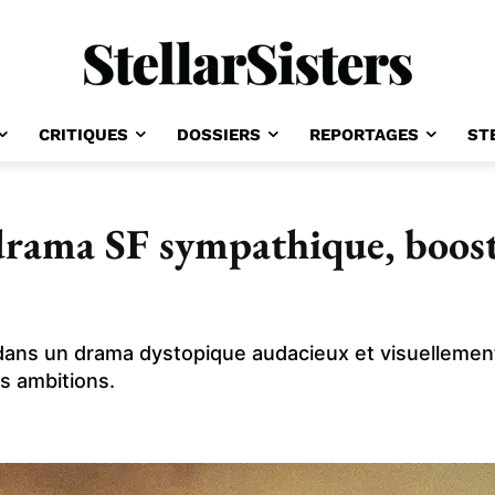
CRITIQUES
DOSSIERS
REPORTAGES
ST
drama SF sympathique, boost
ns un drama dystopique audacieux et visuellement b
es ambitions.