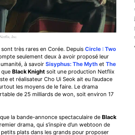
tflix, Inc.
s sont très rares en Corée. Depuis
Circle : Two
ompte seulement deux à avoir proposé leur
’humanité, à savoir
Sisyphus: The Myth
et
The
t que
Black Knight
soit une production Netflix
te et réalisateur Cho Ui Seok ait eu l’audace
surtout les moyens de le faire. Le drama
rtable de 25 milliards de won, soit environ 17
est que la bande-annonce spectaculaire de
Black
emier drama, qui s’inspire d’un webtoon de
s petits plats dans les grands pour proposer