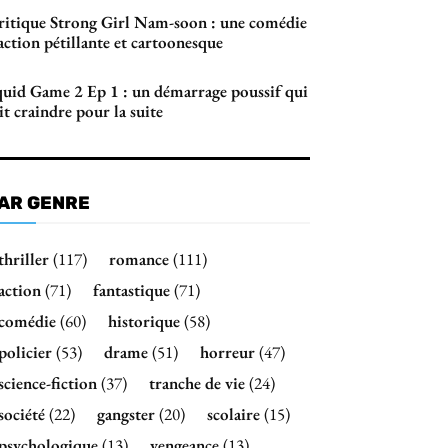
ritique Strong Girl Nam-soon : une comédie
action pétillante et cartoonesque
quid Game 2 Ep 1 : un démarrage poussif qui
it craindre pour la suite
AR GENRE
thriller
(117)
romance
(111)
action
(71)
fantastique
(71)
comédie
(60)
historique
(58)
policier
(53)
drame
(51)
horreur
(47)
science-fiction
(37)
tranche de vie
(24)
société
(22)
gangster
(20)
scolaire
(15)
psychologique
(13)
vengeance
(13)