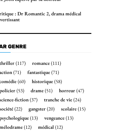
ritique : Dr Romantic 2, drama médical
vertissant
AR GENRE
thriller
(117)
romance
(111)
action
(71)
fantastique
(71)
comédie
(60)
historique
(58)
policier
(53)
drame
(51)
horreur
(47)
science-fiction
(37)
tranche de vie
(24)
société
(22)
gangster
(20)
scolaire
(15)
psychologique
(13)
vengeance
(13)
mélodrame
(12)
médical
(12)