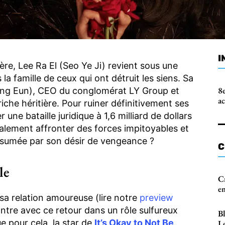
I
ère, Lee Ra El (Seo Ye Ji) revient sous une
 la famille de ceux qui ont détruit les siens. Sa
8e
ung Eun), CEO du conglomérat LY Group et
a
che héritière. Pour ruiner définitivement ses
une bataille juridique à 1,6 milliard de dollars
galement affronter des forces impitoyables et
onsumée par son désir de vengeance ?
C
le
Cr
e
sa relation amoureuse (lire notre
preview
ontre avec ce retour dans un rôle sulfureux
B
ue pour cela, la star de
It’s Okay to Not Be
Le