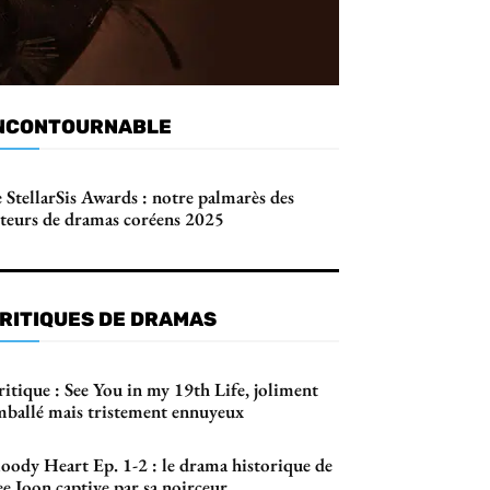
NCONTOURNABLE
 StellarSis Awards : notre palmarès des
cteurs de dramas coréens 2025
RITIQUES DE DRAMAS
itique : See You in my 19th Life, joliment
mballé mais tristement ennuyeux
loody Heart Ep. 1-2 : le drama historique de
e Joon captive par sa noirceur