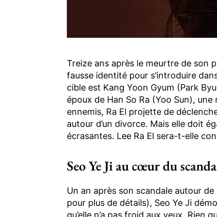
Treize ans après le meurtre de son p
fausse identité pour s’introduire dans
cible est Kang Yoon Gyum (Park By
époux de Han So Ra (Yoo Sun), une ri
ennemis, Ra El projette de déclencher 
autour d’un divorce. Mais elle doit é
écrasantes. Lee Ra El sera-t-elle c
Seo Ye Ji au cœur du scanda
Un an après son scandale autour de 
pour plus de détails), Seo Ye Ji dém
qu’elle n’a pas froid aux yeux. Rien q