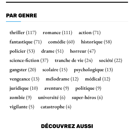
PAR GENRE
thriller
(117)
romance
(111)
action
(71)
fantastique
(71)
comédie
(60)
historique
(58)
policier
(53)
drame
(51)
horreur
(47)
science-fiction
(37)
tranche de vie
(24)
société
(22)
gangster
(20)
scolaire
(15)
psychologique
(13)
vengeance
(13)
mélodrame
(12)
médical
(12)
juridique
(10)
aventure
(9)
politique
(9)
zombie
(9)
université
(6)
super-héros
(6)
vigilante
(5)
catastrophe
(4)
DÉCOUVREZ AUSSI