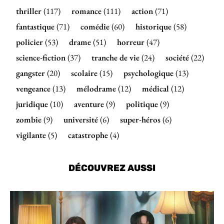
thriller
(117)
romance
(111)
action
(71)
fantastique
(71)
comédie
(60)
historique
(58)
policier
(53)
drame
(51)
horreur
(47)
science-fiction
(37)
tranche de vie
(24)
société
(22)
gangster
(20)
scolaire
(15)
psychologique
(13)
vengeance
(13)
mélodrame
(12)
médical
(12)
juridique
(10)
aventure
(9)
politique
(9)
zombie
(9)
université
(6)
super-héros
(6)
vigilante
(5)
catastrophe
(4)
DÉCOUVREZ AUSSI