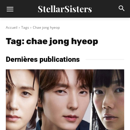
StellarSisters
Accueil
Tags
Chae jong hyeop
Tag:
chae jong hyeop
Dernières publications