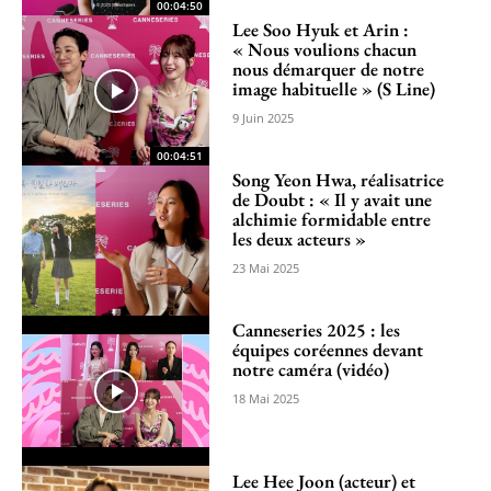
00:04:50
Lee Soo Hyuk et Arin :
« Nous voulions chacun
nous démarquer de notre
image habituelle » (S Line)
9 Juin 2025
00:04:51
Song Yeon Hwa, réalisatrice
de Doubt : « Il y avait une
alchimie formidable entre
les deux acteurs »
23 Mai 2025
Canneseries 2025 : les
équipes coréennes devant
notre caméra (vidéo)
18 Mai 2025
Lee Hee Joon (acteur) et