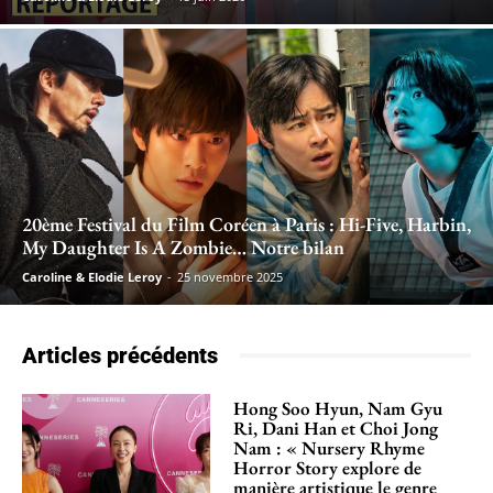
20ème Festival du Film Coréen à Paris : Hi-Five, Harbin,
My Daughter Is A Zombie… Notre bilan
Caroline & Elodie Leroy
-
25 novembre 2025
Articles précédents
Hong Soo Hyun, Nam Gyu
Ri, Dani Han et Choi Jong
Nam : « Nursery Rhyme
Horror Story explore de
manière artistique le genre