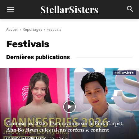
StellarSisters
Accueil
Reportages
Festivals
Festivals
Dernières publications
Canneseries 2026 : Jisoo rayonne sur le Pink Carpet,
Ahn Bo Hyun et les talents coréens se confient
Caroline & Elodie Leroy
-
15 juin 2026