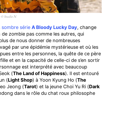
e © Studio N
s sombre série
A Bloody Lucky Day
, change
lm de zombie pas comme les autres, qui
 plus de nous donner de nombreuses
vagé par une épidémie mystérieuse et où les
pues entre les personnes, la quête de ce père
ille et en la capacité de celle-ci de s’en sortir
personnage est interprété avec beaucoup
Seok (
The Land of Happiness
). Il est entouré
un (
Light Shop
) à Yoon Kyung Ho (
The
Yeo Jeong (
Tarot
) et la jeune Choi Yu Ri (
Dark
eumdong dans le rôle du chat roux philosophe