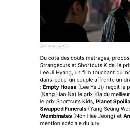
3670 © Atnine Film
Du côté des coûts métrages, proposés
Strangecuts et Shortcuts Kids, le pri
Lee Ji Hyang, un film touchant qui no
dans lequel un couple affronte un dr
:
Empty House
(Lee Ye Ji) reçoit le 
(Kang Han Na) le prix Kia du meilleur
le prix Shortcuts Kids,
Planet Spoili
Swapped Funerals
(Yang Seung Woo) 
Wombmates
(Noh Hee Jeong) et
An
mention spéciale du jury.