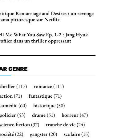
ritique Remarriage and Desires : un revenge
rama pittoresque sur Netflix
ell Me What You Saw Ep. 1-2 : Jang Hyuk
ofiler dans un thriller oppressant
AR GENRE
thriller
(117)
romance
(111)
action
(71)
fantastique
(71)
comédie
(60)
historique
(58)
policier
(53)
drame
(51)
horreur
(47)
science-fiction
(37)
tranche de vie
(24)
société
(22)
gangster
(20)
scolaire
(15)