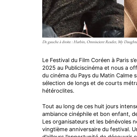
De gauche à droite : Harbin, Omniscient Reader, My Daughte
Le Festival du Film Coréen à Paris s
2025 au Publiciscinéma et nous a o
du cinéma du Pays du Matin Calme so
sélection de longs et de courts métr
hétéroclites.
Tout au long de ces huit jours intens
ambiance cinéphile et bon enfant, dev
Les organisateurs et les bénévoles n
vingtième anniversaire du festival. U
d’ailleurs l’opportunité de découvrir 