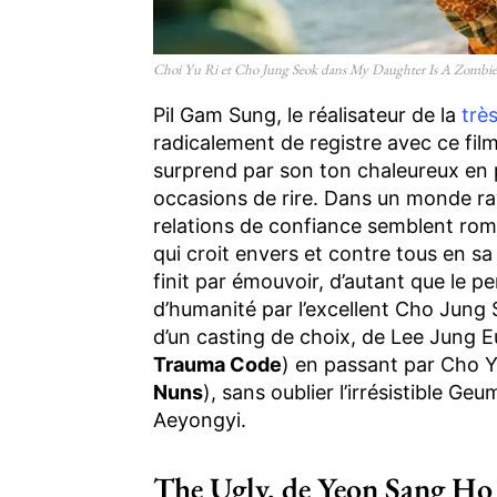
Choi Yu Ri et Cho Jung Seok dans My Daughter Is A Zombi
Pil Gam Sung, le réalisateur de la
trè
radicalement de registre avec ce fi
surprend par son ton chaleureux en
occasions de rire. Dans un monde ra
relations de confiance semblent rom
qui croit envers et contre tous en sa f
finit par émouvoir, d’autant que le 
d’humanité par l’excellent Cho Jung 
d’un casting de choix, de Lee Jung E
Trauma Code
) en passant par Cho 
Nuns
), sans oublier l’irrésistible G
Aeyongyi.
The Ugly, de Yeon Sang Ho