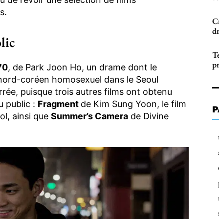
s.
C
d
lic
T
pr
70
, de Park Joon Ho, un drame dont le
 nord-coréen homosexuel dans le Seoul
errée, puisque trois autres films ont obtenu
u public :
Fragment
de Kim Sung Yoon, le film
P
l, ainsi que
Summer’s Camera
de Divine