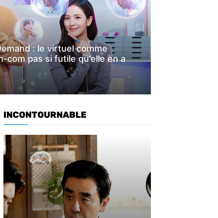
Demand : le virtuel comme
-com pas si futile qu’elle en a
INCONTOURNABLE