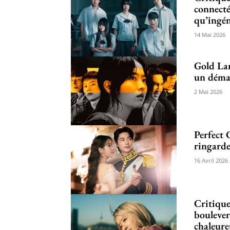
connecté
qu’ingé
14 Mai 2026
Gold Lan
un démar
2 Mai 2026
Perfect 
ringarde
16 Avril 2026
Critique
boulever
chaleur