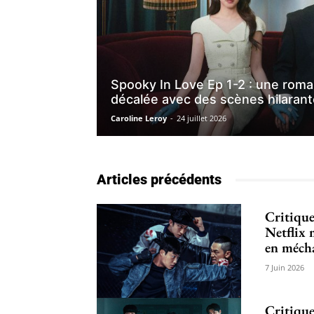
Spooky In Love Ep 1-2 : une rom
décalée avec des scènes hilaran
Caroline Leroy
-
24 juillet 2026
Articles précédents
Critique
Netflix
en mécha
7 Juin 2026
Critique