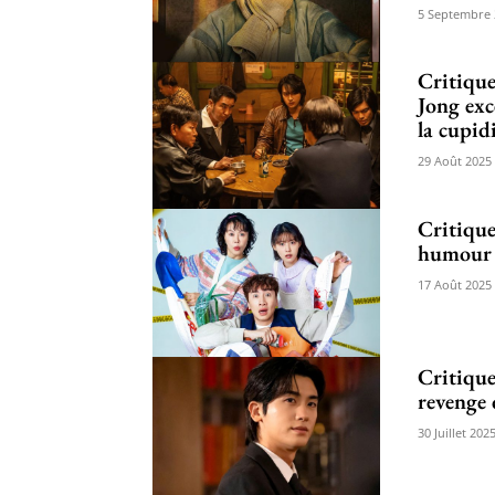
5 Septembre 
Critique
Jong exc
la cupid
29 Août 2025
Critique
humour 
17 Août 2025
Critique
revenge 
30 Juillet 202