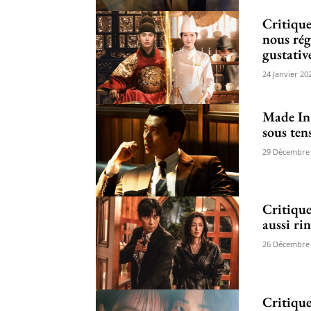
Critiqu
nous rég
gustativ
24 Janvier 20
Made In 
sous ten
29 Décembre
Critique
aussi ri
26 Décembre
Critique