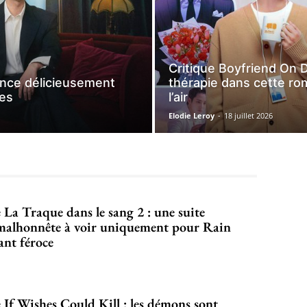
Critique Boyfriend On 
ance délicieusement
thérapie dans cette rom
tes
l’air
Elodie Leroy
-
18 juillet 2026
 La Traque dans le sang 2 : une suite
 malhonnête à voir uniquement pour Rain
nt féroce
 If Wishes Could Kill : les démons sont