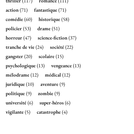
thriller
(117)
romance
(111)
action
(71)
fantastique
(71)
comédie
(60)
historique
(58)
policier
(53)
drame
(51)
horreur
(47)
science-fiction
(37)
tranche de vie
(24)
société
(22)
gangster
(20)
scolaire
(15)
psychologique
(13)
vengeance
(13)
mélodrame
(12)
médical
(12)
juridique
(10)
aventure
(9)
politique
(9)
zombie
(9)
université
(6)
super-héros
(6)
vigilante
(5)
catastrophe
(4)