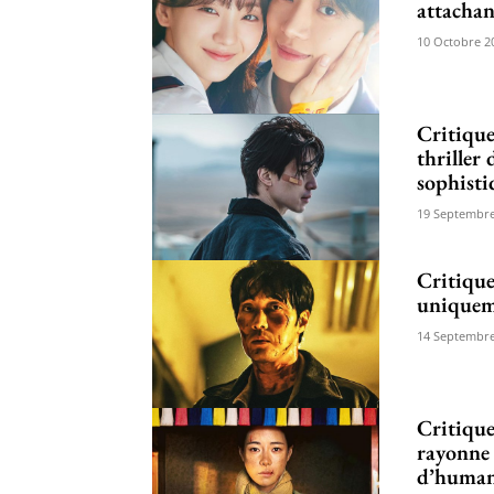
attachan
10 Octobre 2
Critique
thriller
sophisti
19 Septembre
Critique
uniqueme
14 Septembre
Critique
rayonne 
d’human