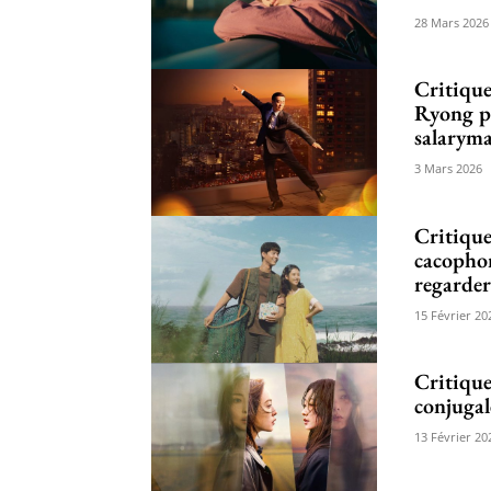
28 Mars 2026
Critique
Ryong po
salarym
3 Mars 2026
Critique
cacophon
regarder
15 Février 20
Critique
conjugal
13 Février 20