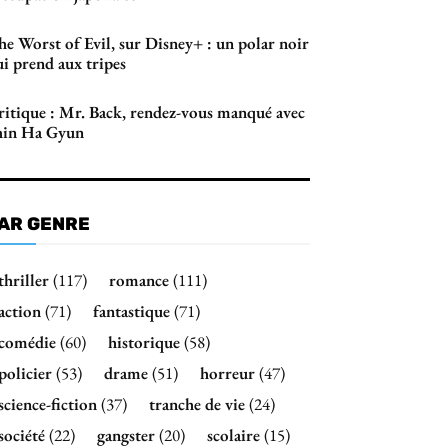
he Worst of Evil, sur Disney+ : un polar noir
i prend aux tripes
ritique : Mr. Back, rendez-vous manqué avec
hin Ha Gyun
AR GENRE
thriller
(117)
romance
(111)
action
(71)
fantastique
(71)
comédie
(60)
historique
(58)
policier
(53)
drame
(51)
horreur
(47)
science-fiction
(37)
tranche de vie
(24)
société
(22)
gangster
(20)
scolaire
(15)