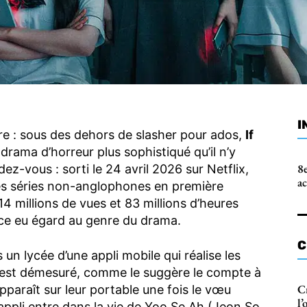
I
tre : sous des dehors de slasher pour ados,
If
 drama d’horreur plus sophistiqué qu’il n’y
8e
dez-vous : sorti le 24 avril 2026 sur Netflix,
a
 des séries non-anglophones en première
4 millions de vues et 83 millions d’heures
nce eu égard au genre du drama.
C
n lycée d’une appli mobile qui réalise les
r est démesuré, comme le suggère le compte à
C
pparaît sur leur portable une fois le vœu
l’
appli entre dans la vie de Yoo Se Ah (Jeon So