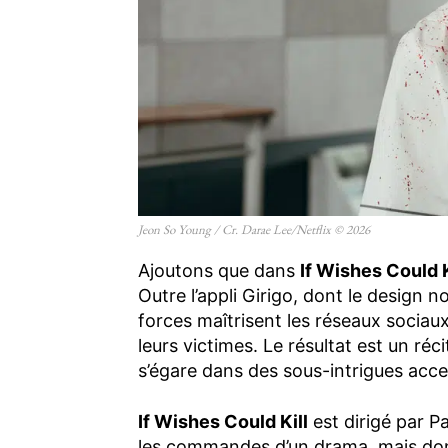
Jeon So Young / Cr. Darae Lee/Netflix © 2026
Ajoutons que dans
If Wishes Could K
Outre l’appli Girigo, dont le design n
forces maîtrisent les réseaux sociau
leurs victimes. Le résultat est un réci
s’égare dans des sous-intrigues acce
If Wishes Could Kill
est dirigé par P
les commandes d’un drama, mais dont