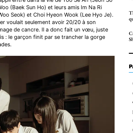
oo (Baek Sun Ho) et leurs amis Im Na Ri
T
Woo Seok) et Choi Hyeon Wook (Lee Hyo Je).
qu
er voulait seulement avoir 20/20 à son
age de cancre. Il a donc fait un vœu, juste
C
is : le garçon finit par se trancher la gorge
S
ades.
P