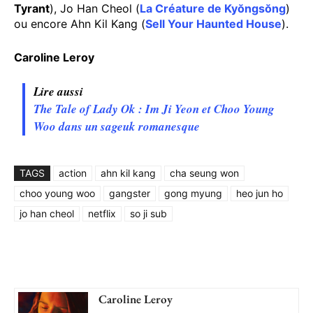
Tyrant
), Jo Han Cheol (
La Créature de Kyŏngsŏng
)
ou encore Ahn Kil Kang (
Sell Your Haunted House
).
Caroline Leroy
Lire aussi
The Tale of Lady Ok : Im Ji Yeon et Choo Young
Woo dans un sageuk romanesque
TAGS
action
ahn kil kang
cha seung won
choo young woo
gangster
gong myung
heo jun ho
jo han cheol
netflix
so ji sub
Caroline Leroy