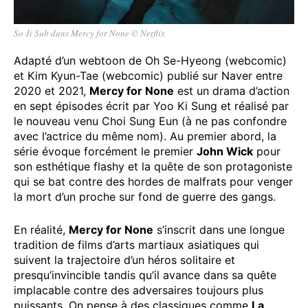
So Ji Sub dans Mercy for None © Netflix
Adapté d’un webtoon de Oh Se-Hyeong (webcomic)
et Kim Kyun-Tae (webcomic) publié sur Naver entre
2020 et 2021,
Mercy for None
est un drama d’action
en sept épisodes écrit par Yoo Ki Sung et réalisé par
le nouveau venu Choi Sung Eun (à ne pas confondre
avec l’actrice du même nom). Au premier abord, la
série évoque forcément le premier
John Wick
pour
son esthétique flashy et la quête de son protagoniste
qui se bat contre des hordes de malfrats pour venger
la mort d’un proche sur fond de guerre des gangs.
En réalité,
Mercy for None
s’inscrit dans une longue
tradition de films d’arts martiaux asiatiques qui
suivent la trajectoire d’un héros solitaire et
presqu’invincible tandis qu’il avance dans sa quête
implacable contre des adversaires toujours plus
puissants. On pense à des classiques comme
La