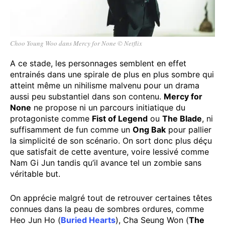
Choo Young Woo dans Mercy for None © Netflix
A ce stade, les personnages semblent en effet
entrainés dans une spirale de plus en plus sombre qui
atteint même un nihilisme malvenu pour un drama
aussi peu substantiel dans son contenu.
Mercy for
None
ne propose ni un parcours initiatique du
protagoniste comme
Fist of Legend
ou
The Blade
, ni
suffisamment de fun comme un
Ong Bak
pour pallier
la simplicité de son scénario. On sort donc plus déçu
que satisfait de cette aventure, voire lessivé comme
Nam Gi Jun tandis qu’il avance tel un zombie sans
véritable but.
On apprécie malgré tout de retrouver certaines têtes
connues dans la peau de sombres ordures, comme
Heo Jun Ho (
Buried Hearts
), Cha Seung Won (
The