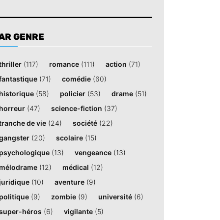
AR GENRE
thriller
(117)
romance
(111)
action
(71)
fantastique
(71)
comédie
(60)
historique
(58)
policier
(53)
drame
(51)
horreur
(47)
science-fiction
(37)
tranche de vie
(24)
société
(22)
gangster
(20)
scolaire
(15)
psychologique
(13)
vengeance
(13)
mélodrame
(12)
médical
(12)
juridique
(10)
aventure
(9)
politique
(9)
zombie
(9)
université
(6)
super-héros
(6)
vigilante
(5)