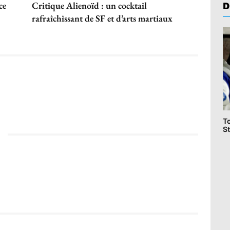
ce
Critique Alienoïd : un cocktail
D
rafraîchissant de SF et d’arts martiaux
T
St