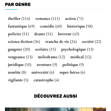
PAR GENRE
thriller
(114)
romance
(111)
action
(71)
fantastique
(69)
comédie
(60)
historique
(58)
policier
(51)
drame
(51)
horreur
(43)
science-fiction
(36)
tranche de vie
(24)
société
(22)
gangster
(20)
scolaire
(15)
psychologique
(13)
vengeance
(13)
mélodrame
(12)
médical
(12)
juridique
(10)
aventure
(9)
politique
(9)
zombie
(8)
université
(6)
super-héros
(6)
vigilante
(5)
catastrophe
(4)
DÉCOUVREZ AUSSI