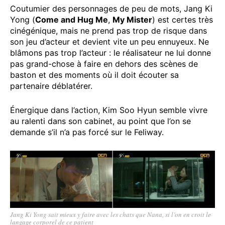
Coutumier des personnages de peu de mots, Jang Ki
Yong (
Come and Hug Me
,
My Mister
) est certes très
cinégénique, mais ne prend pas trop de risque dans
son jeu d’acteur et devient vite un peu ennuyeux. Ne
blâmons pas trop l’acteur : le réalisateur ne lui donne
pas grand-chose à faire en dehors des scènes de
baston et des moments où il doit écouter sa
partenaire déblatérer.
Énergique dans l’action, Kim Soo Hyun semble vivre
au ralenti dans son cabinet, au point que l’on se
demande s’il n’a pas forcé sur le Feliway.
Jang Ki Yong sait mieux y faire avec les chats que Nana, si l’on en croit le
langage corporel de ce patient