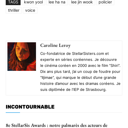
TAGS
kwon yool
lee ha na
lee jin wook
policier
thriller
voice
Caroline Leroy
Co-fondatrice de StellarSisters.com et
experte en séries coréennes. Je découvre
le cinéma coréen en 2000 avec le film "Shiri".
Dix ans plus tard, j’ai un coup de foudre pour
"Iljimae", qui marque le début d’une grande
histoire d’amour avec les dramas coréens. Je
suis diplômée de l'IEP de Strasbourg.
INCONTOURNABLE
8e StellarSis Awards : notre palmarès des acteurs de