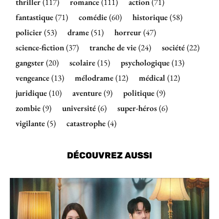
thriller
(117)
romance
(111)
action
(71)
fantastique
(71)
comédie
(60)
historique
(58)
policier
(53)
drame
(51)
horreur
(47)
science-fiction
(37)
tranche de vie
(24)
société
(22)
gangster
(20)
scolaire
(15)
psychologique
(13)
vengeance
(13)
mélodrame
(12)
médical
(12)
juridique
(10)
aventure
(9)
politique
(9)
zombie
(9)
université
(6)
super-héros
(6)
vigilante
(5)
catastrophe
(4)
DÉCOUVREZ AUSSI