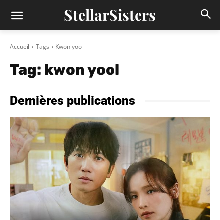
StellarSisters
Accueil
Tags
Kwon yool
Tag:
kwon yool
Dernières publications