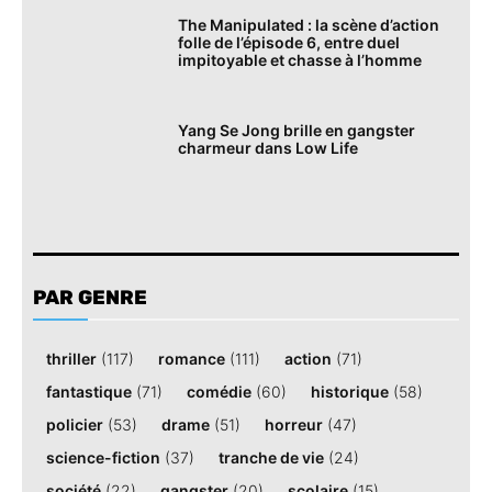
The Manipulated : la scène d’action
folle de l’épisode 6, entre duel
impitoyable et chasse à l’homme
Yang Se Jong brille en gangster
charmeur dans Low Life
PAR GENRE
thriller
(117)
romance
(111)
action
(71)
fantastique
(71)
comédie
(60)
historique
(58)
policier
(53)
drame
(51)
horreur
(47)
science-fiction
(37)
tranche de vie
(24)
société
(22)
gangster
(20)
scolaire
(15)