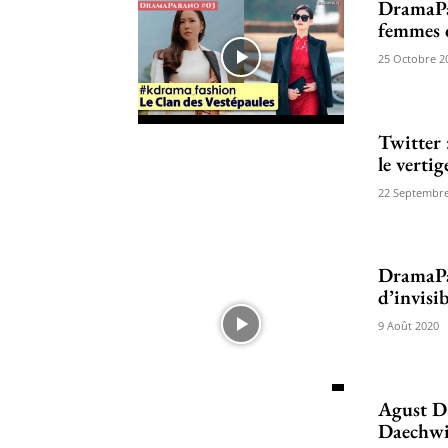
DramaPar
femmes d
25 Octobre 2
Twitter 
le vertig
22 Septembre
DramaPar
d’invisib
9 Août 2020
Agust D 
Daechwit