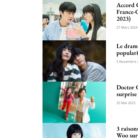
Accord
France-C
2023)
27 Mars 2024
Le drama
populari
5 Novembre 
Doctor C
surprise
25 Mai 2023
3 raison
Woo sur