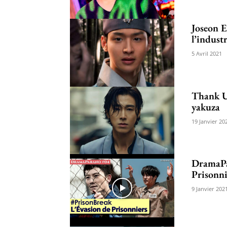
Joseon E
l’indust
5 Avril 2021
Thank U
yakuza
19 Janvier 20
DramaPar
Prisonni
9 Janvier 202