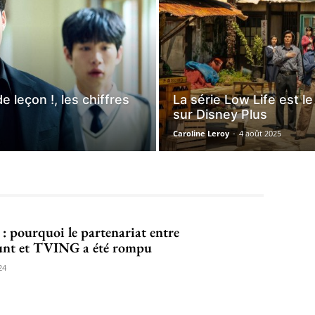
 leçon !, les chiffres
La série Low Life est l
sur Disney Plus
Caroline Leroy
-
4 août 2025
 : pourquoi le partenariat entre
nt et TVING a été rompu
24