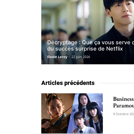
Décryptage : Que ça vous serve de
du succès surprise de Netflix
Elodie Leroy
-
22 juin 2026
Articles précédents
Business
Paramou
9 Octobre 20