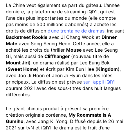
La Chine veut également sa part du gâteau. L’année
dernière, la plateforme de streaming iQIYI, qui est
l’une des plus importantes du monde (elle compte
pas moins de 500 millions d’abonnés) a acheté les
droits de diffusion
d’une trentaine de dramas
, incluant
Backstreet Rookie
avec Ji Chang Wook et
Dinner
Mate
avec Song Seung Heon. Cette année, elle a
acheté les droits du thriller
Mouse
avec Lee Seung
Gi, mais aussi de
Cliffhanger
(nouveau titre de
Mount Jiri
), un drama réalisé par Lee Eung Bok
(
Sweet Home
) et écrit par Kim Eun Hee (
Kingdom
),
avec Joo Ji Hoon et Jeon Ji Hyun dans les rôles
principaux. La diffusion est prévue
sur l’appli iQIYI
courant 2021 avec des sous-titres dans huit langues
différentes.
Le géant chinois produit à présent sa première
création originale coréenne,
My Roommate Is A
Gumiho
, avec Jang Ki Yong. Diffusé depuis le 26 mai
2021 sur tvN et iQIYI, le drama est le fruit d’une