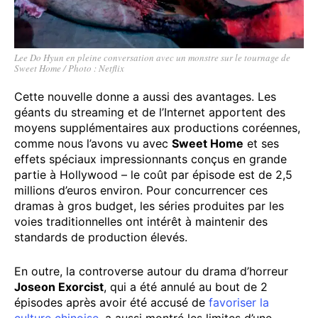
Lee Do Hyun en pleine conversation avec un monstre sur le tournage de
Sweet Home / Photo : Netflix
Cette nouvelle donne a aussi des avantages. Les
géants du streaming et de l’Internet apportent des
moyens supplémentaires aux productions coréennes,
comme nous l’avons vu avec
Sweet Home
et ses
effets spéciaux impressionnants conçus en grande
partie à Hollywood – le coût par épisode est de 2,5
millions d’euros environ. Pour concurrencer ces
dramas à gros budget, les séries produites par les
voies traditionnelles ont intérêt à maintenir des
standards de production élevés.
En outre, la controverse autour du drama d’horreur
Joseon Exorcist
, qui a été annulé au bout de 2
épisodes après avoir été accusé de
favoriser la
culture chinoise
, a aussi montré les limites d’une