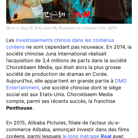
Hyeri et Jang Ki Yong dans My Roommate is a Gumiho (tvN, iQIYI)
Les
investissements chinois dans les contenus
coréens
ne sont cependant pas nouveaux. En 2014, la
société chinoise Juna International réalisait
l’acquisition de 3,4 millions de parts dans la société
Chorokbaem Media, qui était alors la plus grosse
société de production de dramas en Corée.
Aujourd’hui, elle appartient en grande partie à
DMG
Entertainment
, une société chinoise dont le siège
social est aux Etats-Unis. Chorokbaem Media
compte, parmi ses récents succès, la franchise
Penthouse
.
En 2015, Alibaba Pictures, filiale de l’acteur du e-
commerce Alibaba, annonçait investir dans des films
coréens, parmi lesquels
le long métrage
Real
avec