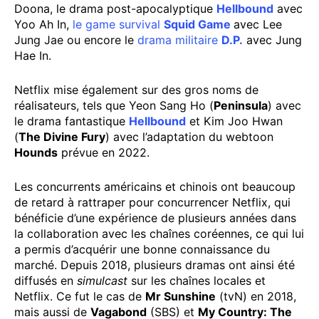
Doona, le drama post-apocalyptique
Hellbound
avec
Yoo Ah In,
le game survival
Squid Game
avec Lee
Jung Jae ou encore le
drama militaire
D.P.
avec Jung
Hae In.
Netflix mise également sur des gros noms de
réalisateurs, tels que Yeon Sang Ho (
Peninsula
) avec
le drama fantastique
Hellbound
et Kim Joo Hwan
(
The Divine Fury
) avec l’adaptation du webtoon
Hounds
prévue en 2022.
Les concurrents américains et chinois ont beaucoup
de retard à rattraper pour concurrencer Netflix, qui
bénéficie d’une expérience de plusieurs années dans
la collaboration avec les chaînes coréennes, ce qui lui
a permis d’acquérir une bonne connaissance du
marché. Depuis 2018, plusieurs dramas ont ainsi été
diffusés en
simulcast
sur les chaînes locales et
Netflix. Ce fut le cas de
Mr Sunshine
(tvN) en 2018,
mais aussi de
Vagabond
(SBS) et
My Country: The