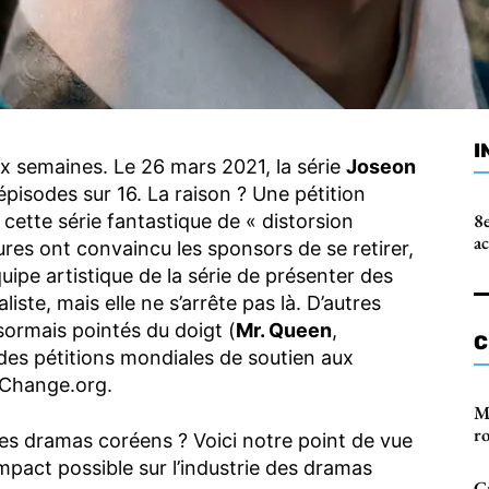
I
ux semaines. Le 26 mars 2021, la série
Joseon
pisodes sur 16. La raison ? Une pétition
8e
cette série fantastique de « distorsion
a
ures ont convaincu les sponsors de se retirer,
quipe artistique de la série de présenter des
liste, mais elle ne s’arrête pas là. D’autres
ormais pointés du doigt (
Mr. Queen
,
C
, des pétitions mondiales de soutien aux
r Change.org.
M
r
s dramas coréens ? Voici notre point de vue
mpact possible sur l’industrie des dramas
Cr