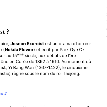
st ?
faire,
Joseon Exorcist
est un drama d’horreur
o (
Nokdu Flower
) et écrit par Park Gye Ok
ème
cor au 15
siècle, aux débuts de l’ère
 trône en Corée de 1392 à 1910. Au moment où
ist
, Yi Bang Won (1367-1422), le cinquième
nastie) règne sous le nom du roi Taejong.
 et 2