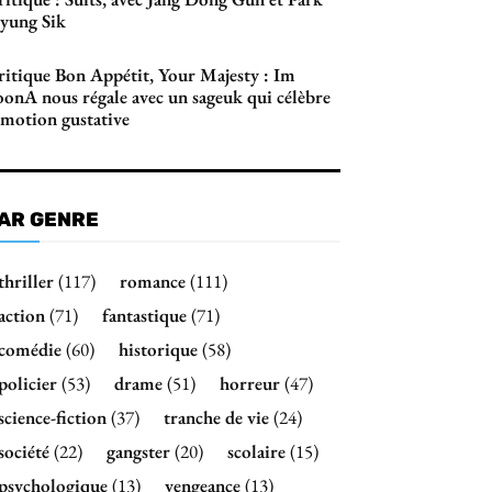
yung Sik
ritique Bon Appétit, Your Majesty : Im
oonA nous régale avec un sageuk qui célèbre
émotion gustative
AR GENRE
thriller
(117)
romance
(111)
action
(71)
fantastique
(71)
comédie
(60)
historique
(58)
policier
(53)
drame
(51)
horreur
(47)
science-fiction
(37)
tranche de vie
(24)
société
(22)
gangster
(20)
scolaire
(15)
psychologique
(13)
vengeance
(13)