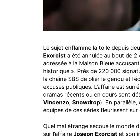
Le sujet enflamme la toile depuis de
Exorcist
a été annulée au bout de 2 é
adressée à la Maison Bleue accusant 
historique ». Près de 220 000 signat
la chaîne SBS de plier le genou et l’é
excuses publiques. L’affaire est surréa
dramas récents ou en cours sont dés
Vincenzo
,
Snowdrop
). En parallèle
équipes de ces séries fleurissent su
Quel mal étrange secoue le monde de
sur l’affaire
Joseon Exorcist
et son i