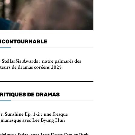
NCONTOURNABLE
 StellarSis Awards : notre palmarès des
cteurs de dramas coréens 2025
RITIQUES DE DRAMAS
r. Sunshine Ep. 1-2 : une fresque
omanesque avec Lee Byung Hun
itique : Suits, avec Jang Dong Gun et Park