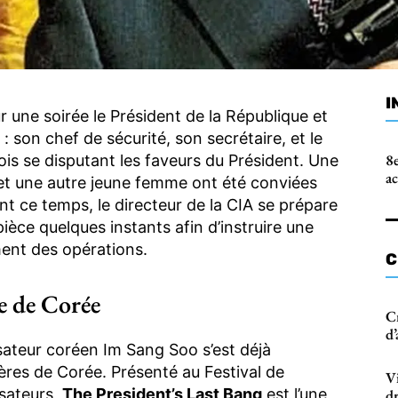
I
r une soirée le Président de la République et
: son chef de sécurité, son secrétaire, et le
8e
ois se disputant les faveurs du Président. Une
a
et une autre jeune femme ont été conviées
t ce temps, le directeur de la CIA se prépare
 pièce quelques instants afin d’instruire une
ment des opérations.
C
e de Corée
C
d’
lisateur coréen Im Sang Soo s’est déjà
ères de Corée. Présenté au Festival de
Vi
isateurs,
The President’s Last Bang
est l’une
d