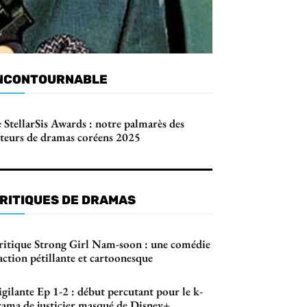
NCONTOURNABLE
 StellarSis Awards : notre palmarès des
cteurs de dramas coréens 2025
RITIQUES DE DRAMAS
ritique Strong Girl Nam-soon : une comédie
action pétillante et cartoonesque
gilante Ep 1-2 : début percutant pour le k-
rama de justicier masqué de Disney+