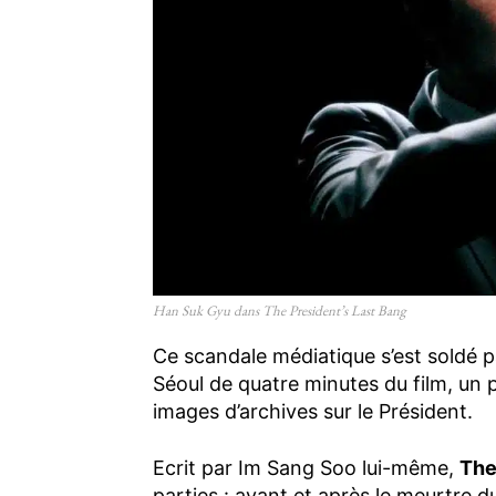
Han Suk Gyu dans The President’s Last Bang
Ce scandale médiatique s’est soldé p
Séoul de quatre minutes du film, un 
images d’archives sur le Président.
Ecrit par Im Sang Soo lui-même,
The
parties : avant et après le meurtre 