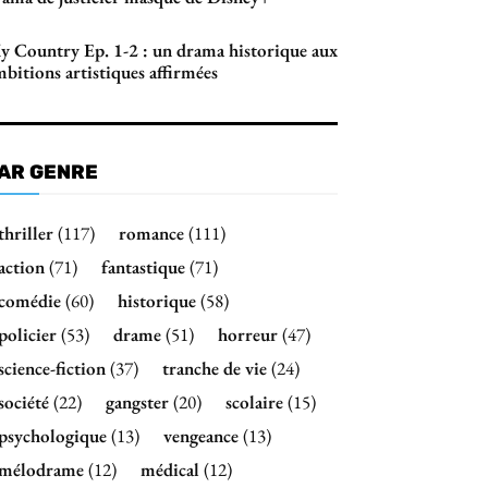
y Country Ep. 1-2 : un drama historique aux
bitions artistiques affirmées
AR GENRE
thriller
(117)
romance
(111)
action
(71)
fantastique
(71)
comédie
(60)
historique
(58)
policier
(53)
drame
(51)
horreur
(47)
science-fiction
(37)
tranche de vie
(24)
société
(22)
gangster
(20)
scolaire
(15)
psychologique
(13)
vengeance
(13)
mélodrame
(12)
médical
(12)