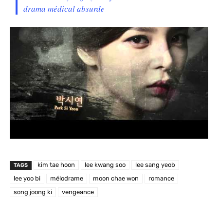
drama médical absurde
kim tae hoon
lee kwang soo
lee sang yeob
TAGS
lee yoo bi
mélodrame
moon chae won
romance
song joong ki
vengeance