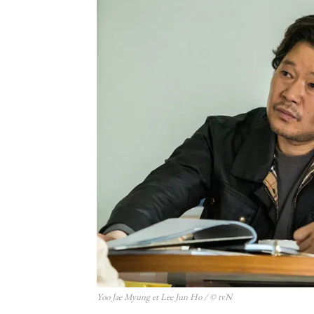
Yoo Jae Myung et Lee Jun Ho / © tvN