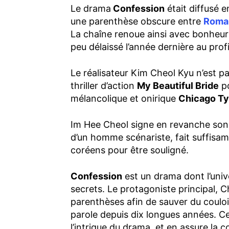
Le drama
Confession
était diffusé e
une parenthèse obscure entre
Roman
La chaîne renoue ainsi avec bonheur a
peu délaissé l’année dernière au profit
Le réalisateur Kim Cheol Kyu n’est pas
thriller d’action
My Beautiful Bride
po
mélancolique et onirique
Chicago Ty
Im Hee Cheol signe en revanche son t
d’un homme scénariste, fait suffis
coréens pour être souligné.
Confession
est un drama dont l’univ
secrets. Le protagoniste principal, C
parenthèses afin de sauver du couloir
parole depuis dix longues années. C
l’intrigue du drama, et en assure la 