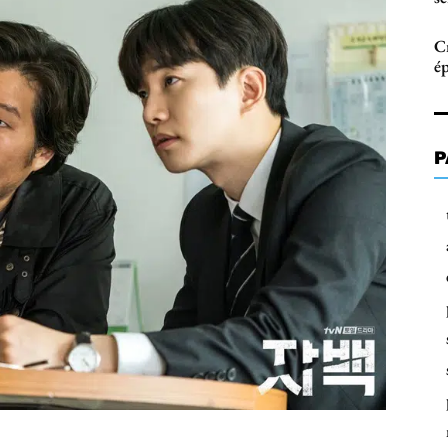
Cr
é
P