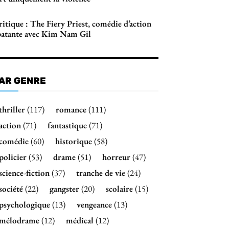
itique : The Fiery Priest, comédie d’action
patante avec Kim Nam Gil
AR GENRE
thriller
(117)
romance
(111)
action
(71)
fantastique
(71)
comédie
(60)
historique
(58)
policier
(53)
drame
(51)
horreur
(47)
science-fiction
(37)
tranche de vie
(24)
société
(22)
gangster
(20)
scolaire
(15)
psychologique
(13)
vengeance
(13)
mélodrame
(12)
médical
(12)