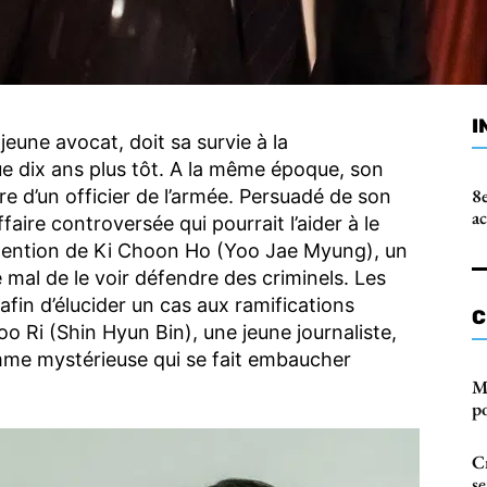
I
eune avocat, doit sa survie à la
çue dix ans plus tôt. A la même époque, son
8e
e d’un officier de l’armée. Persuadé de son
a
aire controversée qui pourrait l’aider à le
e l’attention de Ki Choon Ho (Yoo Jae Myung), un
e mal de le voir défendre des criminels. Les
fin d’élucider un cas aux ramifications
C
oo Ri (Shin Hyun Bin), une jeune journaliste,
me mystérieuse qui se fait embaucher
M
po
C
s