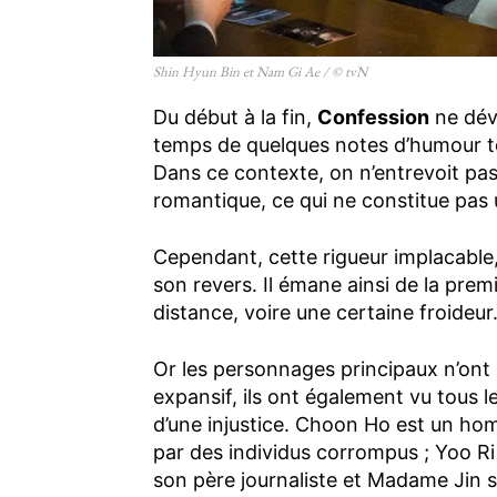
Shin Hyun Bin et Nam Gi Ae / © tvN
Du début à la fin,
Confession
ne dévi
temps de quelques notes d’humour tel
Dans ce contexte, on n’entrevoit pas
romantique, ce qui ne constitue pas 
Cependant, cette rigueur implacable,
son revers. Il émane ainsi de la prem
distance, voire une certaine froideur
Or les personnages principaux n’on
expansif, ils ont également vu tous l
d’une injustice. Choon Ho est un hom
par des individus corrompus ; Yoo Ri 
son père journaliste et Madame Jin su