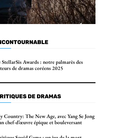
NCONTOURNABLE
 StellarSis Awards : notre palmarès des
cteurs de dramas coréens 2025
RITIQUES DE DRAMAS
y Country: The New Age, avec Yang Se Jong
un chef-d’œuvre épique et bouleversant
ritique Squid Game : un jeu de la mort