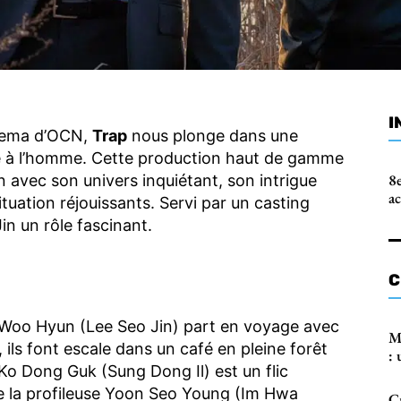
I
inema d’OCN,
Trap
nous plonge dans une
se à l’homme. Cette production haut de gamme
8e
on avec son univers inquiétant, son intrigue
a
tuation réjouissants. Servi par un casting
in un rôle fascinant.
C
 Woo Hyun (Lee Seo Jin) part en voyage avec
M
 ils font escale dans un café en pleine forêt
: 
 Ko Dong Guk (Sung Dong Il) est un flic
de la profileuse Yoon Seo Young (Im Hwa
C