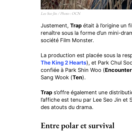
Lee Seo Jin / Photo : OCN
Justement,
Trap
était à l’origine un
renaître sous la forme d’un mini-dra
société Film Monster.
La production est placée sous la resp
The King 2 Hearts
), et Park Chul So
confiée à Park Shin Woo (
Encounter
Sang Wook (
Ten
).
Trap
s’offre également une distribut
l’affiche est tenu par Lee Seo Jin et 
des atouts du drama.
Entre polar et survival