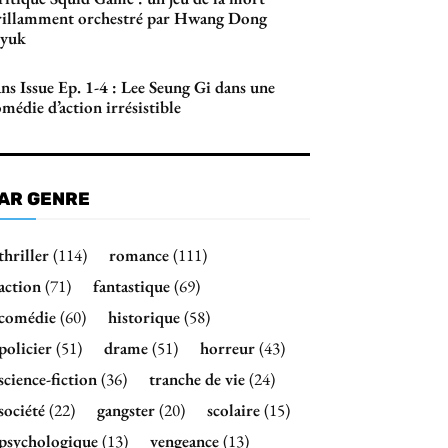
rillamment orchestré par Hwang Dong
yuk
ns Issue Ep. 1-4 : Lee Seung Gi dans une
médie d’action irrésistible
AR GENRE
thriller
(114)
romance
(111)
action
(71)
fantastique
(69)
comédie
(60)
historique
(58)
policier
(51)
drame
(51)
horreur
(43)
science-fiction
(36)
tranche de vie
(24)
société
(22)
gangster
(20)
scolaire
(15)
psychologique
(13)
vengeance
(13)