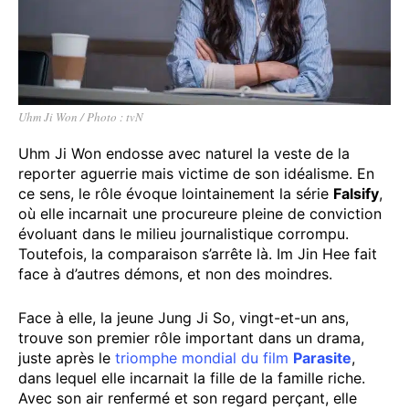
Uhm Ji Won / Photo : tvN
Uhm Ji Won endosse avec naturel la veste de la
reporter aguerrie mais victime de son idéalisme. En
ce sens, le rôle évoque lointainement la série
Falsify
,
où elle incarnait une procureure pleine de conviction
évoluant dans le milieu journalistique corrompu.
Toutefois, la comparaison s’arrête là. Im Jin Hee fait
face à d’autres démons, et non des moindres.
Face à elle, la jeune Jung Ji So, vingt-et-un ans,
trouve son premier rôle important dans un drama,
juste après le
triomphe mondial du film
Parasite
,
dans lequel elle incarnait la fille de la famille riche.
Avec son air renfermé et son regard perçant, elle