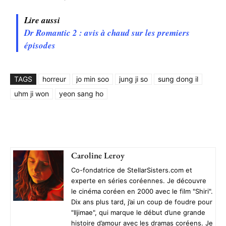
Lire aussi
Dr Romantic 2 : avis à chaud sur les premiers
épisodes
TAGS
horreur
jo min soo
jung ji so
sung dong il
uhm ji won
yeon sang ho
Caroline Leroy
Co-fondatrice de StellarSisters.com et
experte en séries coréennes. Je découvre
le cinéma coréen en 2000 avec le film "Shiri".
Dix ans plus tard, j’ai un coup de foudre pour
"Iljimae", qui marque le début d’une grande
histoire d’amour avec les dramas coréens. Je