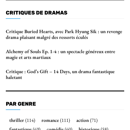
CRITIQUES DE DRAMAS
Critique Buried Hearts, avec Park Hyung Sik : un revenge
drama plaisant malgré des ressorts éculés
Alchemy of Souls Ep. 1-4 : un spectacle généreux entre
magie et arts martiaux
Critique : God’s Gift – 14 Days, un drama fantastique
haletant
PAR GENRE
thriller
(114)
romance
(111)
action
(71)
fantastique
(69)
comédie
(60)
historique
(58)