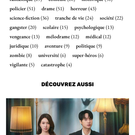
policier
(51)
drame
(51)
horreur
(43)
science-fiction
(36)
tranche de vie
(24)
société
(22)
gangster
(20)
scolaire
(15)
psychologique
(13)
vengeance
(13)
mélodrame
(12)
médical
(12)
juridique
(10)
aventure
(9)
politique
(9)
zombie
(8)
université
(6)
super-héros
(6)
vigilante
(5)
catastrophe
(4)
DÉCOUVREZ AUSSI