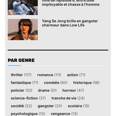
folle de l’épisode 6, entre duel
impitoyable et chasse à l’homme
Yang Se Jong brille en gangster
charmeur dans Low Life
PAR GENRE
thriller
(117)
romance
(111)
action
(71)
fantastique
(71)
comédie
(60)
historique
(58)
policier
(53)
drame
(51)
horreur
(47)
science-fiction
(37)
tranche de vie
(24)
société
(22)
gangster
(20)
scolaire
(15)
psychologique
(13)
vengeance
(13)