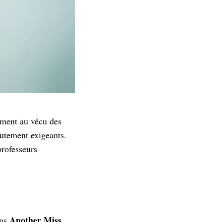
ement au vécu des
autement exigeants.
professeurs
Another Miss
ans