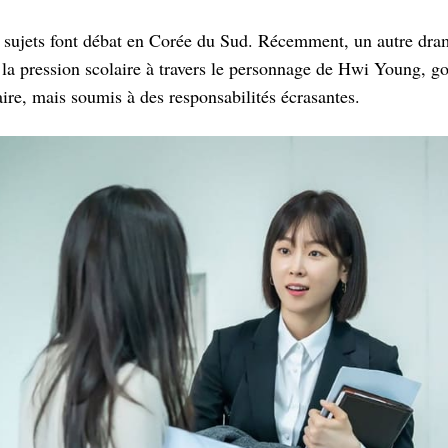
es sujets font débat en Corée du Sud. Récemment, un autre dr
 la pression scolaire à travers le personnage de Hwi Young, go
ire, mais soumis à des responsabilités écrasantes.