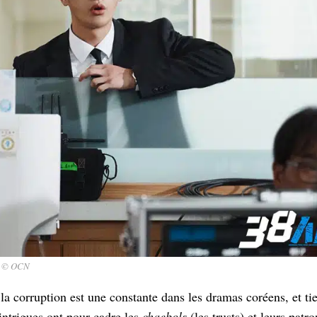
/ © OCN
la corruption est une constante dans les dramas coréens, et t
intrigues ont pour cadre les
chaebols
(les trusts) et leurs patr