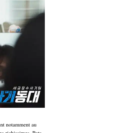
ient notamment au
ons richissimes. Pots