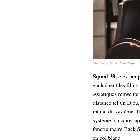
Ma Dong Seok dans Squad
Squad 38
, c’est un
enchaînent les films
Asiatiques réinvente
distance tel un Dieu
même du système. Il 
système bancaire jap
fonctionnaire Baek S
en col blanc.