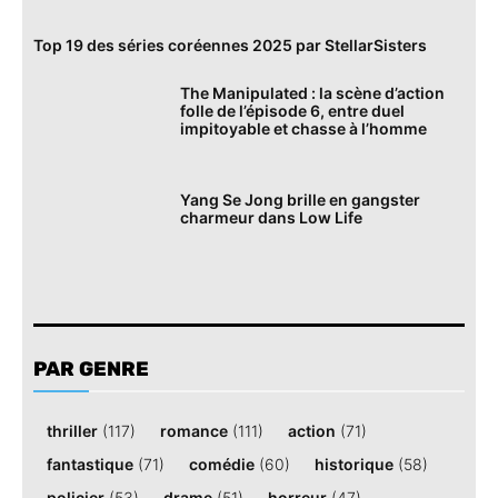
Top 19 des séries coréennes 2025 par StellarSisters
The Manipulated : la scène d’action
folle de l’épisode 6, entre duel
impitoyable et chasse à l’homme
Yang Se Jong brille en gangster
charmeur dans Low Life
PAR GENRE
thriller
(117)
romance
(111)
action
(71)
fantastique
(71)
comédie
(60)
historique
(58)
policier
(53)
drame
(51)
horreur
(47)