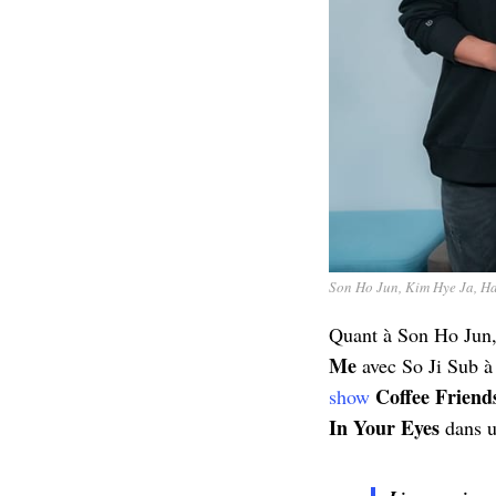
Son Ho Jun, Kim Hye Ja, H
Quant à Son Ho Jun, 
Me
avec So Ji Sub à
Coffee Friend
show
In Your Eyes
dans un