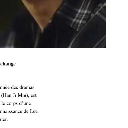
échange
’année des dramas
 (Han Ji Min), est
 le corps d’une
onnaissance de Lee
ter.