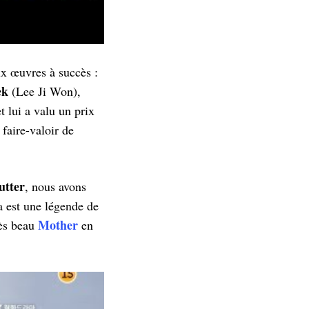
x œuvres à succès :
ek
(Lee Ji Won),
t lui a valu un prix
 faire-valoir de
utter
, nous avons
a est une légende de
Mother
rès beau
en