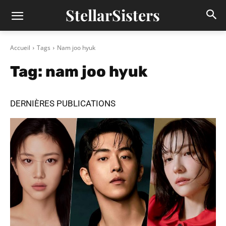
StellarSisters
Accueil
Tags
Nam joo hyuk
Tag:
nam joo hyuk
DERNIÈRES PUBLICATIONS