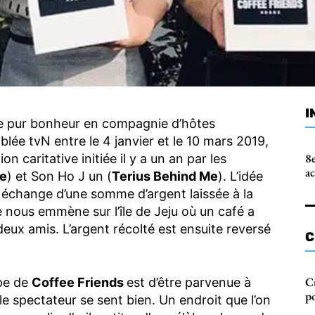
I
 de pur bonheur en compagnie d’hôtes
câblée tvN entre le 4 janvier et le 10 mars 2019,
8e
on caritative initiée il y a un an par les
a
ne
) et Son Ho J un (
Terius Behind Me
). L’idée
n échange d’une somme d’argent laissée à la
 nous emmène sur l’île de Jeju où un café a
eux amis. L’argent récolté est ensuite reversé
C
C
ipe de
Coffee Friends
est d’être parvenue à
po
e spectateur se sent bien. Un endroit que l’on