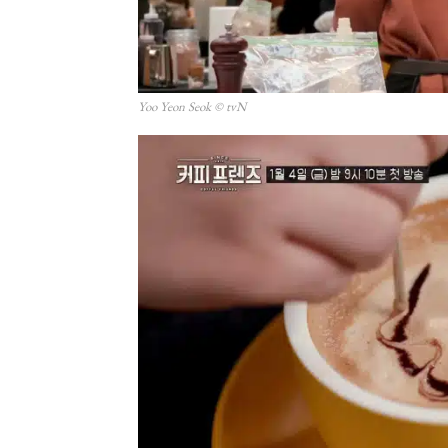
Yoo Yeon Seok © tvN