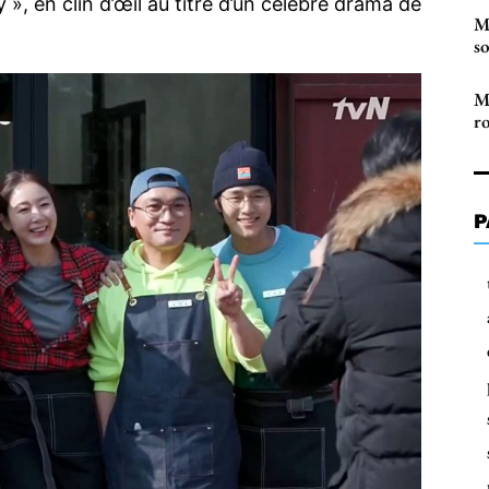
 », en clin d’œil au titre d’un célèbre drama de
M
so
M
r
P