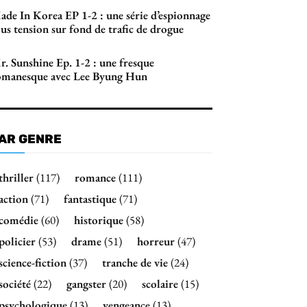
ade In Korea EP 1-2 : une série d’espionnage
us tension sur fond de trafic de drogue
r. Sunshine Ep. 1-2 : une fresque
omanesque avec Lee Byung Hun
AR GENRE
thriller
(117)
romance
(111)
action
(71)
fantastique
(71)
comédie
(60)
historique
(58)
policier
(53)
drame
(51)
horreur
(47)
science-fiction
(37)
tranche de vie
(24)
société
(22)
gangster
(20)
scolaire
(15)
psychologique
(13)
vengeance
(13)