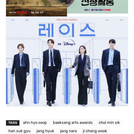
ahn hyo seop
baeksang arts awards
choi min sik
TAGS
han suk gyu
jang hyuk
jang nara
ji chang wook