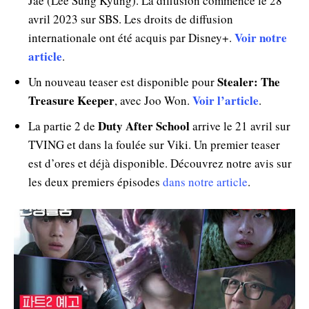
Jae (Lee Sung Kyung). La diffusion commence le 28
avril 2023 sur SBS. Les droits de diffusion
Voir notre
internationale ont été acquis par Disney+.
article
.
Stealer: The
Un nouveau teaser est disponible pour
Treasure Keeper
Voir l’article
, avec Joo Won.
.
Duty After School
La partie 2 de
arrive le 21 avril sur
TVING et dans la foulée sur Viki. Un premier teaser
est d’ores et déjà disponible. Découvrez notre avis sur
les deux premiers épisodes
dans notre article
.