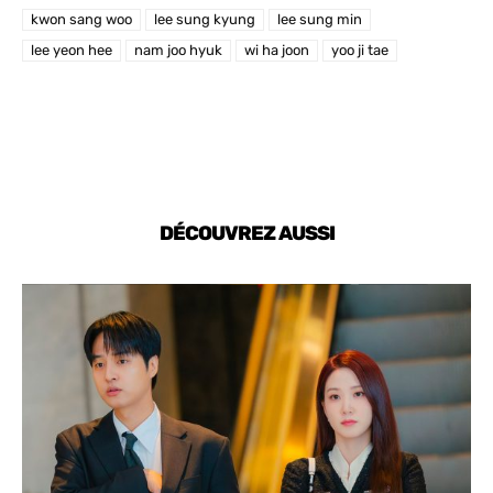
kwon sang woo
lee sung kyung
lee sung min
lee yeon hee
nam joo hyuk
wi ha joon
yoo ji tae
DÉCOUVREZ AUSSI