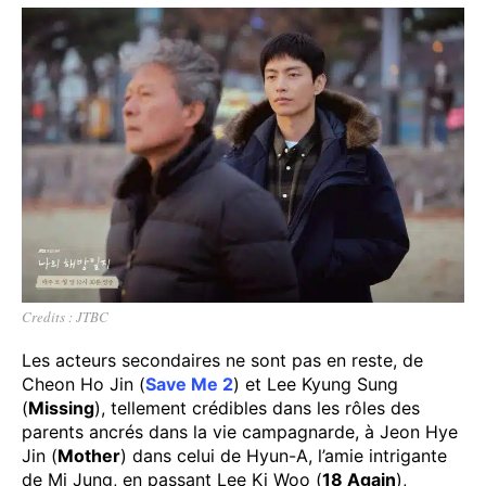
Credits : JTBC
Les acteurs secondaires ne sont pas en reste, de
Cheon Ho Jin (
Save Me 2
) et Lee Kyung Sung
(
Missing
), tellement crédibles dans les rôles des
parents ancrés dans la vie campagnarde, à Jeon Hye
Jin (
Mother
) dans celui de Hyun-A, l’amie intrigante
de Mi Jung, en passant Lee Ki Woo (
18 Again
),