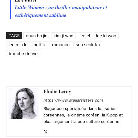
Little Women : un thriller manipulateur et
esthétiquement sublime
TAGS
chun ho jin
kim ji won
lee el
lee ki woo
lee min ki
netflix
romance
son seok ku
tranche de vie
Elodie Leroy
https://www.stellarsisters.com
Blogueuse spécialisée dans les séries
coréennes, le cinéma coréen, la K-pop et
plus largement la pop culture coréenne.