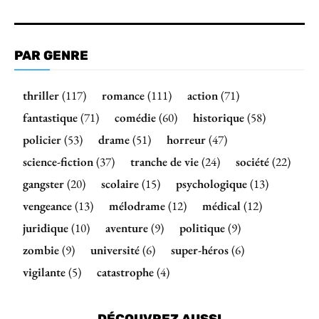
PAR GENRE
thriller
(117)
romance
(111)
action
(71)
fantastique
(71)
comédie
(60)
historique
(58)
policier
(53)
drame
(51)
horreur
(47)
science-fiction
(37)
tranche de vie
(24)
société
(22)
gangster
(20)
scolaire
(15)
psychologique
(13)
vengeance
(13)
mélodrame
(12)
médical
(12)
juridique
(10)
aventure
(9)
politique
(9)
zombie
(9)
université
(6)
super-héros
(6)
vigilante
(5)
catastrophe
(4)