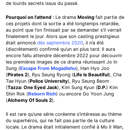
de lourds secrets issus du passé.
Pourquoi on l’attend
: Le drama
Moving
fait partie de
ces projets dont la sortie a été longtemps retardée,
au point que l’on finissait par se demander s’il verrait
finalement le jour. Alors que son casting prestigieux
était annoncé
dès septembre 2020
, il n’a été
(discrètement) confirmé qu’un an plus tard. Il aura
encore fallu attendre décembre 2022 pour découvrir
les premières images de ce drama réunissant Jo In
Sung (
Escape From Mogadishu
), Han Hyo Joo
(
Pirates 2
), Ryu Seung Ryong (
Life Is Beautiful
), Cha
Tae Hyun (
Police University
), Ryu Seung Beom
(
Tazza: One Eyed Jack
), Kim Sung Kyun (
D.P.
) Kim
Shin Rok (
Reborn Rich
) ou encore Go Yoon Jung
(
Alchemy Of Souls 2
).
Il est rare qu’une série coréenne s’intéresse au thème
du superhéros, qui ne fait pas partie de la culture
locale. Le drama était initialement confié à Mo Il Wan,