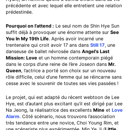
précédente et avec lequel elle entretient une relation
prédestinée.
Pourquoi on l’attend :
Le seul nom de Shin Hye Sun
suffit déjà à provoquer une énorme attente sur
See
You In My 19th Life
. Après avoir incarné une
trentenaire qui croit avoir 17 ans dans
Still 17
, une
danseuse de ballet névrosée dans
Angel’s Last
Mission: Love
et un homme contemporain piégé
dans le corps d’une reine de l’ère Joseon dans
Mr.
Queen
, l’actrice a porté son choix sur un nouveau
rôle difficile, celui d’une femme qui se réincarne sans
cesse avec le souvenir de toutes ses vies passées !
Le projet, qui est adapté du récent webtoon de Lee
Hye, est d’autant plus excitant qu’il est dirigé par Lee
Na Jeong, la réalisatrice des excellents
Mine
et
Love
Alarm
. Côté scénario, nous trouvons l’association
très tendance entre une novice, Choi Young Rim, et
une scénariste plus expérimentée, Min Ye Ji (
Little