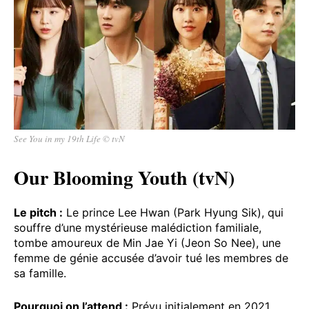
See You in my 19th Life © tvN
Our Blooming Youth (tvN)
Le pitch :
Le prince Lee Hwan (Park Hyung Sik), qui
souffre d’une mystérieuse malédiction familiale,
tombe amoureux de Min Jae Yi (Jeon So Nee), une
femme de génie accusée d’avoir tué les membres de
sa famille.
Pourquoi on l’attend :
Prévu initialement en 2021