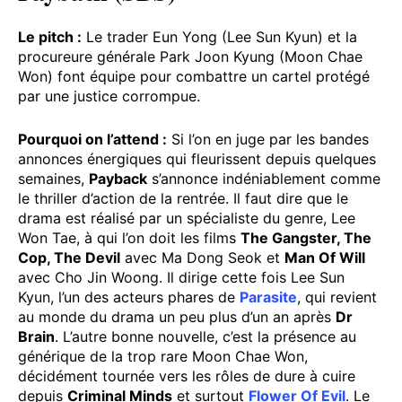
Le pitch :
Le trader Eun Yong (Lee Sun Kyun) et la
procureure générale Park Joon Kyung (Moon Chae
Won) font équipe pour combattre un cartel protégé
par une justice corrompue.
Pourquoi on l’attend :
Si l’on en juge par les bandes
annonces énergiques qui fleurissent depuis quelques
semaines,
Payback
s’annonce indéniablement comme
le thriller d’action de la rentrée. Il faut dire que le
drama est réalisé par un spécialiste du genre, Lee
Won Tae, à qui l’on doit les films
The Gangster, The
Cop, The Devil
avec Ma Dong Seok et
Man Of Will
avec Cho Jin Woong. Il dirige cette fois Lee Sun
Kyun, l’un des acteurs phares de
Parasite
, qui revient
au monde du drama un peu plus d’un an après
Dr
Brain
. L’autre bonne nouvelle, c’est la présence au
générique de la trop rare Moon Chae Won,
décidément tournée vers les rôles de dure à cuire
depuis
Criminal Minds
et surtout
Flower Of Evil
. Le