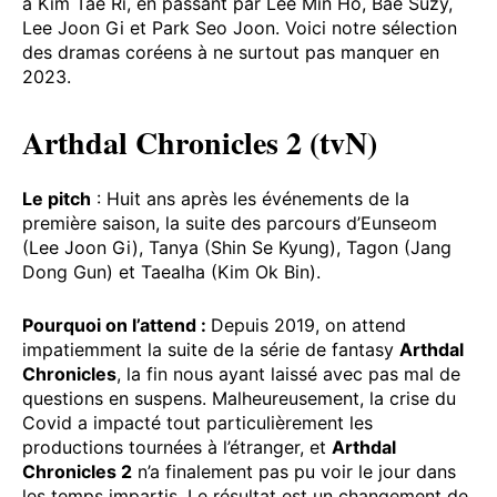
à Kim Tae Ri, en passant par Lee Min Ho, Bae Suzy,
Lee Joon Gi et Park Seo Joon. Voici notre sélection
des dramas coréens à ne surtout pas manquer en
2023.
Arthdal Chronicles 2 (tvN)
Le pitch
: Huit ans après les événements de la
première saison, la suite des parcours d’Eunseom
(Lee Joon Gi), Tanya (Shin Se Kyung), Tagon (Jang
Dong Gun) et Taealha (Kim Ok Bin).
Pourquoi on l’attend :
Depuis 2019, on attend
impatiemment la suite de la série de fantasy
Arthdal
Chronicles
, la fin nous ayant laissé avec pas mal de
questions en suspens. Malheureusement, la crise du
Covid a impacté tout particulièrement les
productions tournées à l’étranger, et
Arthdal
Chronicles 2
n’a finalement pas pu voir le jour dans
les temps impartis. Le résultat est un changement de