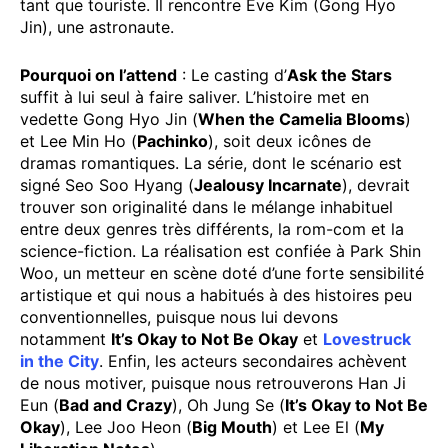
tant que touriste. Il rencontre Eve Kim (Gong Hyo
Jin), une astronaute.
Pourquoi on l’attend
: Le casting d’
Ask the Stars
suffit à lui seul à faire saliver. L’histoire met en
vedette Gong Hyo Jin (
When the Camelia Blooms
)
et Lee Min Ho (
Pachinko
), soit deux icônes de
dramas romantiques. La série, dont le scénario est
signé Seo Soo Hyang (
Jealousy Incarnate
), devrait
trouver son originalité dans le mélange inhabituel
entre deux genres très différents, la rom-com et la
science-fiction. La réalisation est confiée à Park Shin
Woo, un metteur en scène doté d’une forte sensibilité
artistique et qui nous a habitués à des histoires peu
conventionnelles, puisque nous lui devons
notamment
It’s Okay to Not Be Okay
et
Lovestruck
in the City
. Enfin, les acteurs secondaires achèvent
de nous motiver, puisque nous retrouverons Han Ji
Eun (
Bad and Crazy
), Oh Jung Se (
It’s Okay to Not Be
Okay
), Lee Joo Heon (
Big Mouth
) et Lee El (
My