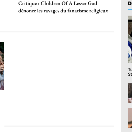
Critique : Children Of A Lesser God
D
dénonce les ravages du fanatisme religieux
T
St