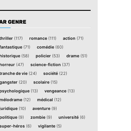
AR GENRE
thriller
(117)
romance
(111)
action
(71)
fantastique
(71)
comédie
(60)
historique
(58)
policier
(53)
drame
(51)
horreur
(47)
science-fiction
(37)
tranche de vie
(24)
société
(22)
gangster
(20)
scolaire
(15)
psychologique
(13)
vengeance
(13)
mélodrame
(12)
médical
(12)
juridique
(10)
aventure
(9)
politique
(9)
zombie
(9)
université
(6)
super-héros
(6)
vigilante
(5)