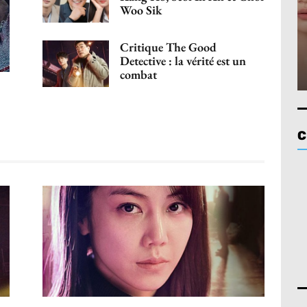
Woo Sik
Critique The Good
Detective : la vérité est un
combat
C