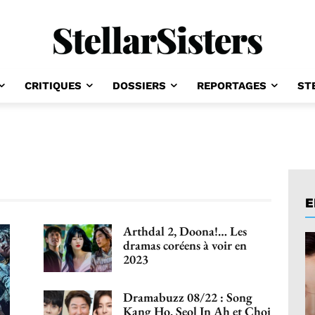
CRITIQUES
DOSSIERS
REPORTAGES
ST
E
Arthdal 2, Doona!… Les
dramas coréens à voir en
2023
Dramabuzz 08/22 : Song
Kang Ho, Seol In Ah et Choi