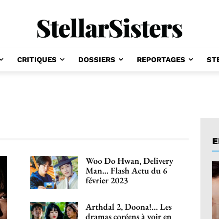
CRITIQUES
DOSSIERS
REPORTAGES
ST
E
Woo Do Hwan, Delivery
Man… Flash Actu du 6
février 2023
Arthdal 2, Doona!… Les
dramas coréens à voir en