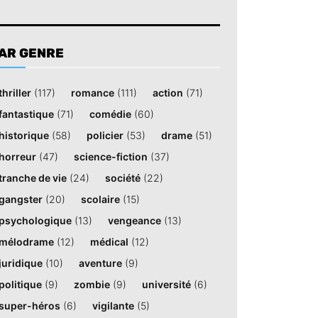
AR GENRE
thriller
(117)
romance
(111)
action
(71)
fantastique
(71)
comédie
(60)
historique
(58)
policier
(53)
drame
(51)
horreur
(47)
science-fiction
(37)
tranche de vie
(24)
société
(22)
gangster
(20)
scolaire
(15)
psychologique
(13)
vengeance
(13)
mélodrame
(12)
médical
(12)
juridique
(10)
aventure
(9)
politique
(9)
zombie
(9)
université
(6)
super-héros
(6)
vigilante
(5)