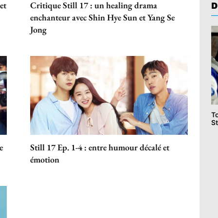
et
Critique Still 17 : un healing drama
D
enchanteur avec Shin Hye Sun et Yang Se
Jong
T
St
e
Still 17 Ep. 1-4 : entre humour décalé et
émotion