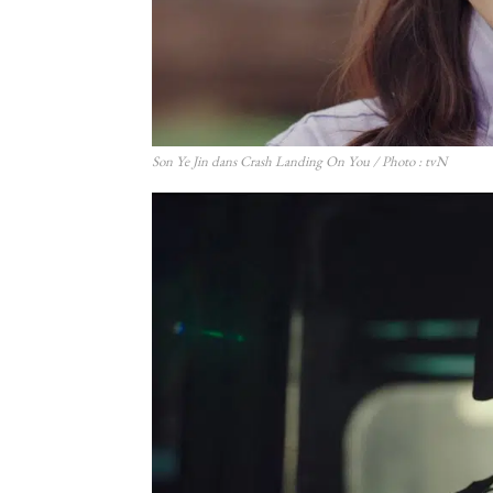
Son Ye Jin dans Crash Landing On You / Photo : tvN