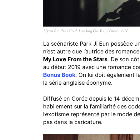
Hyun Bin dans Crash Landing On You / Photo : tvN
La scénariste Park Ji Eun possède un 
n’est autre que l’autrice des romanc
My Love From the Stars
. De son côt
au début 2019 avec une romance con
Bonus Book
. On lui doit également 
la série anglaise éponyme.
Diffusé en Corée depuis le 14 déce
habilement sur la familiarité des co
l’exotisme représenté par le mode de
pas dans la caricature.