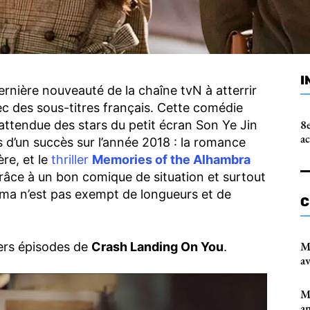
I
ernière nouveauté de la chaîne tvN à atterrir
ec des sous-titres français. Cette comédie
8e
attendue des stars du petit écran Son Ye Jin
a
 d’un succès sur l’année 2018 : la romance
re, et le
thriller
Memories of the Alhambra
râce à un bon comique de situation et surtout
ama n’est pas exempt de longueurs et de
C
M
iers épisodes de
Crash Landing On You
.
av
M
am