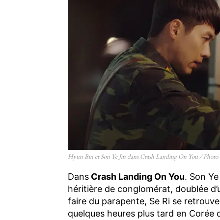
Hyun Bin et Son Ye Jin dans Crash Landing On You / Photo 
Dans
Crash Landing On You
. Son Ye
héritière de conglomérat, doublée d’
faire du parapente, Se Ri se retrouve
quelques heures plus tard en Corée du