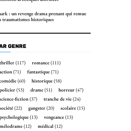
hark : un revenge drama prenant qui remue
es traumatismes historiques
AR GENRE
thriller
(117)
romance
(111)
action
(71)
fantastique
(71)
comédie
(60)
historique
(58)
policier
(53)
drame
(51)
horreur
(47)
science-fiction
(37)
tranche de vie
(24)
société
(22)
gangster
(20)
scolaire
(15)
psychologique
(13)
vengeance
(13)
mélodrame
(12)
médical
(12)