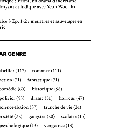
itique : Priest, un drama d’exorcisme
ffrayant et ludique avec Yeon Woo Jin
ice 3 Ep. 1-2 : meurtres et sauvetages en
rie
AR GENRE
thriller
(117)
romance
(111)
action
(71)
fantastique
(71)
comédie
(60)
historique
(58)
policier
(53)
drame
(51)
horreur
(47)
science-fiction
(37)
tranche de vie
(24)
société
(22)
gangster
(20)
scolaire
(15)
psychologique
(13)
vengeance
(13)