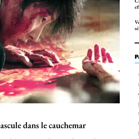
Cr
e
Vo
sé
P
ascule dans le cauchemar