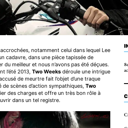
I
 accrochées, notamment celui dans lequel Lee
 d’un cadavre, dans une pièce tapissée de
8e
r du meilleur et nous n’avons pas été déçues.
a
nt l’été 2013,
Two Weeks
déroule une intrigue
ccusé de meurtre fait l’objet d’une traque
ué de scènes d’action sympathiques,
Two
er des charges et offre un très bon rôle à
C
uvrir dans un tel registre.
C