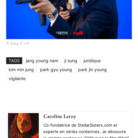
Ji Sung © tvN
TAGS
jang young nam
ji sung
juridique
kim min jung
park gyu young
park jin young
vigilante
Caroline Leroy
Co-fondatrice de StellarSisters.com et
experte en séries coréennes. Je découvre
le cinéma coréen en 2000 avec le film "Shiri".