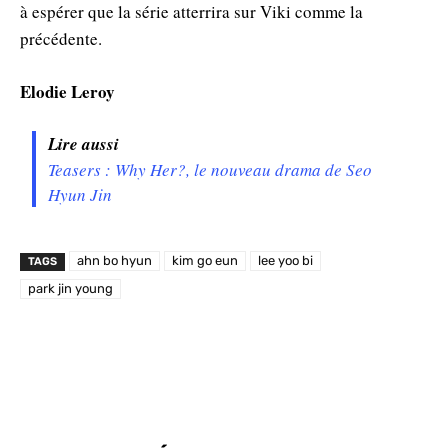
à espérer que la série atterrira sur Viki comme la
précédente.
Elodie Leroy
Lire aussi
Teasers : Why Her?, le nouveau drama de Seo
Hyun Jin
ahn bo hyun
kim go eun
lee yoo bi
TAGS
park jin young