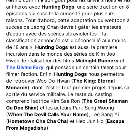
antihéros avec
Hunting Dogs
, une série d’action en 8
épisodes qui suscite la curiosité pour plusieurs
raisons. Tout d’abord, cette adaptation du webtoon à
succès de Jeong Chan devrait gâter les amateurs
d’action avec des scènes ultraviolentes – la
classification annoncée est « déconseillé aux moins
de 18 ans ».
Hunting Dogs
est aussi la première
incursion dans le monde des séries de Kim Joo
Hwan, le réalisateur des films
Midnight Runners
et
The Divine Fury
, qui possède un certain talent pour
filmer l’action. Enfin,
Hunting Dogs
nous permettra
de retrouver Woo Do Hwan (
The King: Eternal
Monarch
), dont c’est le tout premier projet depuis sa
sortie du service militaire. Le reste du casting
comprend l’actrice Kim Sae Ron (
The Great Shaman
Ga Doo Shim
) et les acteurs Park Sung Woong
(
When The Devil Calls Your Name
), Lee Sang Yi
(
Hometown Cha Cha Cha
) et Heo Jun Ho (
Escape
From Mogadishu
).