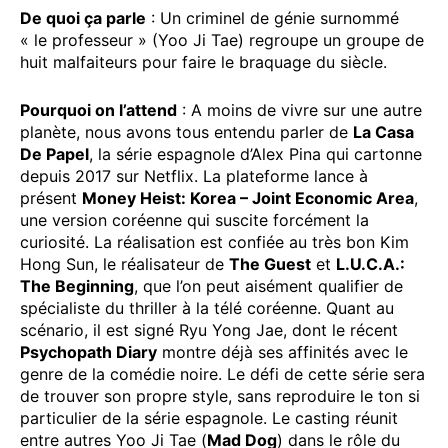
De quoi ça parle
: Un criminel de génie surnommé
« le professeur » (Yoo Ji Tae) regroupe un groupe de
huit malfaiteurs pour faire le braquage du siècle.
Pourquoi on l’attend
: A moins de vivre sur une autre
planète, nous avons tous entendu parler de
La Casa
De Papel
, la série espagnole d’Alex Pina qui cartonne
depuis 2017 sur Netflix. La plateforme lance à
présent
Money Heist: Korea – Joint Economic Area
,
une version coréenne qui suscite forcément la
curiosité. La réalisation est confiée au très bon Kim
Hong Sun, le réalisateur de
The Guest
et
L.U.C.A.:
The Beginning
, que l’on peut aisément qualifier de
spécialiste du thriller à la télé coréenne. Quant au
scénario, il est signé Ryu Yong Jae, dont le récent
Psychopath Diary
montre déjà ses affinités avec le
genre de la comédie noire. Le défi de cette série sera
de trouver son propre style, sans reproduire le ton si
particulier de la série espagnole. Le casting réunit
entre autres Yoo Ji Tae (
Mad Dog
) dans le rôle du