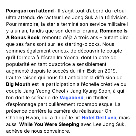
Pourquoi on l’attend
: Il s’agit tout d’abord du retour
ultra attendu de l’acteur Lee Jong Suk à la télévision.
Pour mémoire, la star a terminé son service militaire il
y a un an, tandis que son dernier drama,
Romance Is
A Bonus Book
, remonte déjà à trois ans – autant dire
que ses fans sont sur les starting-blocks. Nous
sommes également curieux de découvrir le couple
qu’il formera à l’écran Im Yoona, dont la cote de
popularité en tant qu’actrice a sensiblement
augmenté depuis le succès du film
Exit
en 2019.
L’autre raison qui nous fait anticiper la diffusion de
Big Mouth
est la participation à l’échelle créative du
couple Jang Yeong Cheol / Jang Kyung Soon, à qui
l’on doit le scénario de
Vagabond
, un thriller
d’espionnage particulièrement rocambolesque. La
présence derrière la caméra du réalisateur Oh
Choong Hwan, qui a dirigé le hit
Hotel Del Luna
, mais
aussi
While You Were Sleeping
avec Lee Jong Suk,
achève de nous convaincre.