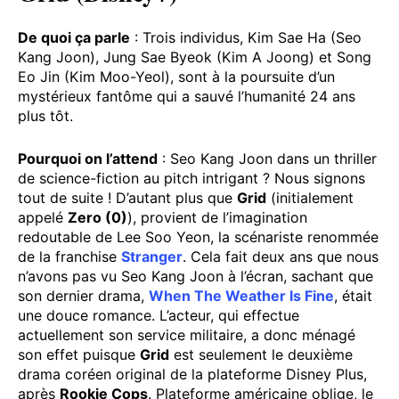
De quoi ça parle
: Trois individus, Kim Sae Ha (Seo
Kang Joon), Jung Sae Byeok (Kim A Joong) et Song
Eo Jin (Kim Moo-Yeol), sont à la poursuite d’un
mystérieux fantôme qui a sauvé l’humanité 24 ans
plus tôt.
Pourquoi on l’attend
: Seo Kang Joon dans un thriller
de science-fiction au pitch intrigant ? Nous signons
tout de suite ! D’autant plus que
Grid
(initialement
appelé
Zero (0)
), provient de l’imagination
redoutable de Lee Soo Yeon, la scénariste renommée
de la franchise
Stranger
. Cela fait deux ans que nous
n’avons pas vu Seo Kang Joon à l’écran, sachant que
son dernier drama,
When The Weather Is Fine
, était
une douce romance. L’acteur, qui effectue
actuellement son service militaire, a donc ménagé
son effet puisque
Grid
est seulement le deuxième
drama coréen original de la plateforme Disney Plus,
après
Rookie Cops
. Plateforme américaine oblige, le