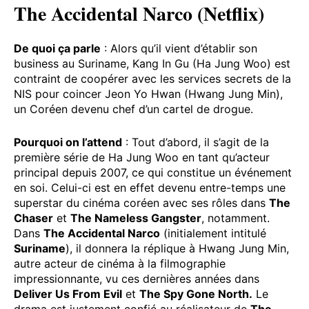
The Accidental Narco (Netflix)
De quoi ça parle
: Alors qu’il vient d’établir son
business au Suriname, Kang In Gu (Ha Jung Woo) est
contraint de coopérer avec les services secrets de la
NIS pour coincer Jeon Yo Hwan (Hwang Jung Min),
un Coréen devenu chef d’un cartel de drogue.
Pourquoi on l’attend
: Tout d’abord, il s’agit de la
première série de Ha Jung Woo en tant qu’acteur
principal depuis 2007, ce qui constitue un événement
en soi. Celui-ci est en effet devenu entre-temps une
superstar du cinéma coréen avec ses rôles dans
The
Chaser
et
The Nameless Gangster
, notamment.
Dans
The Accidental Narco
(initialement intitulé
Suriname
), il donnera la réplique à Hwang Jung Min,
autre acteur de cinéma à la filmographie
impressionnante, vu ces dernières années dans
Deliver Us From Evil
et
The Spy Gone North
.
Le
drama est justement confié au réalisateur de
The