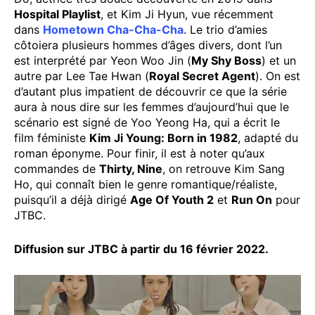
Hospital Playlist
, et Kim Ji Hyun, vue récemment
dans
Hometown Cha-Cha-Cha
. Le trio d’amies
côtoiera plusieurs hommes d’âges divers, dont l’un
est interprété par Yeon Woo Jin (
My Shy Boss
) et un
autre par Lee Tae Hwan (
Royal Secret Agent
). On est
d’autant plus impatient de découvrir ce que la série
aura à nous dire sur les femmes d’aujourd’hui que le
scénario est signé de Yoo Yeong Ha, qui a écrit le
film féministe
Kim Ji Young: Born in 1982
, adapté du
roman éponyme. Pour finir, il est à noter qu’aux
commandes de
Thirty, Nine
, on retrouve Kim Sang
Ho, qui connaît bien le genre romantique/réaliste,
puisqu’il a déjà dirigé
Age Of Youth 2
et
Run On
pour
JTBC.
Diffusion sur JTBC à partir du 16 février 2022.