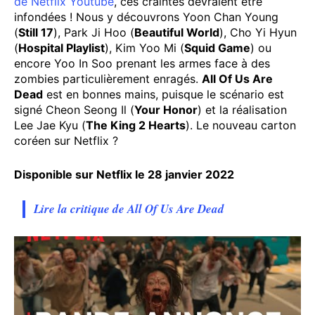
de Netflix Youtube
, ces craintes devraient être
infondées ! Nous y découvrons Yoon Chan Young
(
Still 17
), Park Ji Hoo (
Beautiful World
), Cho Yi Hyun
(
Hospital Playlist
), Kim Yoo Mi (
Squid Game
) ou
encore Yoo In Soo prenant les armes face à des
zombies particulièrement enragés.
All Of Us Are
Dead
est en bonnes mains, puisque le scénario est
signé Cheon Seong Il (
Your Honor
) et la réalisation
Lee Jae Kyu (
The King 2 Hearts
). Le nouveau carton
coréen sur Netflix ?
Disponible sur Netflix le 28 janvier 2022
Lire la critique de All Of Us Are Dead