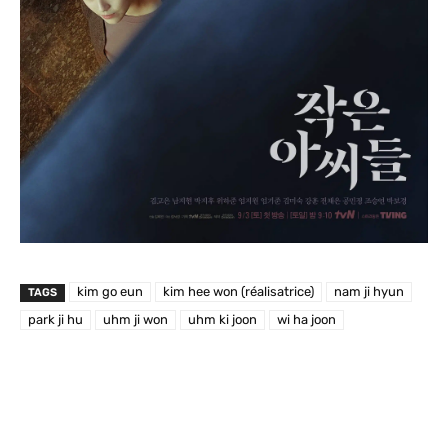
kim go eun
kim hee won (réalisatrice)
nam ji hyun
TAGS
park ji hu
uhm ji won
uhm ki joon
wi ha joon