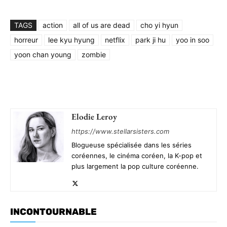
TAGS
action
all of us are dead
cho yi hyun
horreur
lee kyu hyung
netflix
park ji hu
yoo in soo
yoon chan young
zombie
Elodie Leroy
https://www.stellarsisters.com
Blogueuse spécialisée dans les séries
coréennes, le cinéma coréen, la K-pop et
plus largement la pop culture coréenne.
INCONTOURNABLE