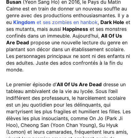
Busan
(Yeon Sang Ho) en 2016, le Pays du Matin
Calme est en train de donner un nouveau souffle au
genre avec des productions enthousiasmantes. Il y a
eu
Kingdom
et ses zombies en hanbok
,
Dark Hole
et
ses mutants, mais aussi
Happiness
et ses monstres
confinés dans un immeuble. Aujourd’hui,
All Of Us
Are Dead
propose une nouvelle lecture du genre en
plantant son décor dans un établissement scolaire.
Les personnages principaux ne sont ni des enfants ni
des adultes. Juste des ados confrontés à la fin du
monde.
Le premier épisode d’
All Of Us Are Dead
dresse un
tableau ambivalent de la vie au lycée. Sous l’œil
indifférent des professeurs, le harcèlement scolaire
est un jeu quotidien pour les délinquants, qui
martyrisent les plus fragiles et humilient les filles. Les
élèves les plus insouciants, comme On Jo (Park Ji
Hoo), Cheong San (Yoon Chan Young), Su Hyuk
(Lomon) et leurs camarades, fréquentent leurs amis,