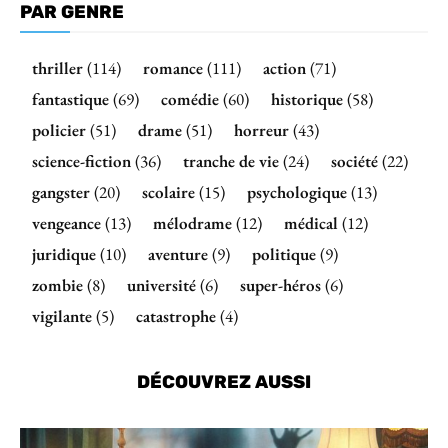
PAR GENRE
thriller
(114)
romance
(111)
action
(71)
fantastique
(69)
comédie
(60)
historique
(58)
policier
(51)
drame
(51)
horreur
(43)
science-fiction
(36)
tranche de vie
(24)
société
(22)
gangster
(20)
scolaire
(15)
psychologique
(13)
vengeance
(13)
mélodrame
(12)
médical
(12)
juridique
(10)
aventure
(9)
politique
(9)
zombie
(8)
université
(6)
super-héros
(6)
vigilante
(5)
catastrophe
(4)
DÉCOUVREZ AUSSI