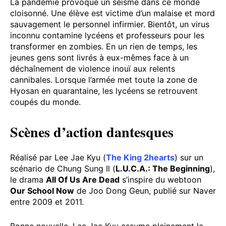
La pandémie provoque un séisme dans ce monde
cloisonné. Une élève est victime d’un malaise et mord
sauvagement le personnel infirmier. Bientôt, un virus
inconnu contamine lycéens et professeurs pour les
transformer en zombies. En un rien de temps, les
jeunes gens sont livrés à eux-mêmes face à un
déchaînement de violence inouï aux relents
cannibales. Lorsque l’armée met toute la zone de
Hyosan en quarantaine, les lycéens se retrouvent
coupés du monde.
Scènes d’action dantesques
Réalisé par Lee Jae Kyu (
The King 2hearts
) sur un
scénario de Chung Sung Il (
L.U.C.A.: The Beginning
),
le drama
All Of Us Are Dead
s’inspire du webtoon
Our School Now
de Joo Dong Geun, publié sur Naver
entre 2009 et 2011.
Bonne nouvelle, Lee Jae Kyu assume pleinement le