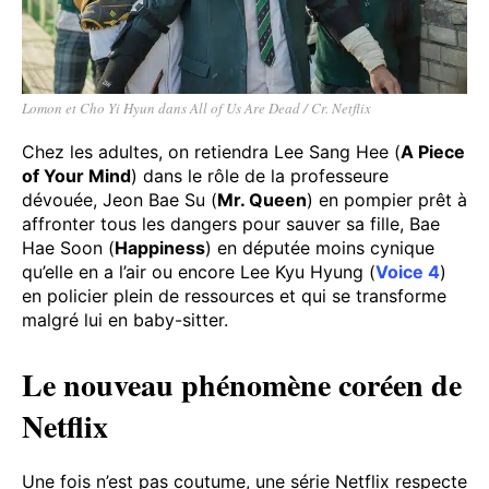
Lomon et Cho Yi Hyun dans All of Us Are Dead / Cr. Netflix
Chez les adultes, on retiendra Lee Sang Hee (
A Piece
of Your Mind
) dans le rôle de la professeure
dévouée, Jeon Bae Su (
Mr. Queen
) en pompier prêt à
affronter tous les dangers pour sauver sa fille, Bae
Hae Soon (
Happiness
) en députée moins cynique
qu’elle en a l’air ou encore Lee Kyu Hyung (
Voice 4
)
en policier plein de ressources et qui se transforme
malgré lui en baby-sitter.
Le nouveau phénomène coréen de
Netflix
Une fois n’est pas coutume, une série Netflix respecte