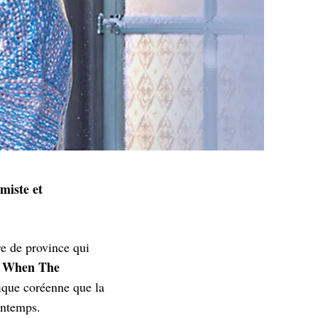
miste et
re de province qui
When The
e
tique coréenne que la
intemps.