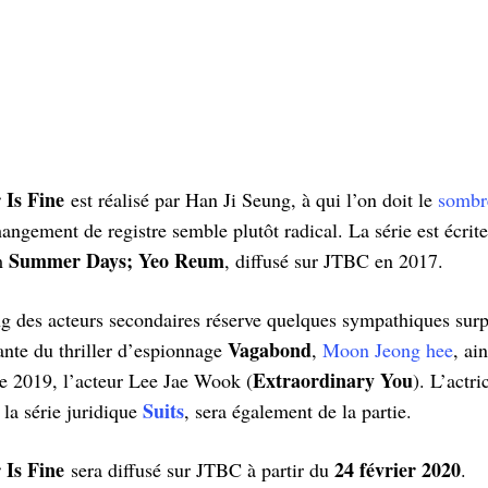
Is Fine
est réalisé par Han Ji Seung, à qui l’on doit le
sombre
hangement de registre semble plutôt radical. La série est écri
Summer Days; Yeo Reum
lm
, diffusé sur JTBC en 2017.
ting des acteurs secondaires réserve quelques sympathiques sur
Vagabond
nte du thriller d’espionnage
,
Moon Jeong hee
, ai
Extraordinary You
ée 2019, l’acteur Lee Jae Wook (
). L’actr
Suits
la série juridique
, sera également de la partie.
Is Fine
24 février 2020
sera diffusé sur JTBC à partir du
.