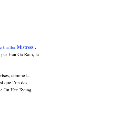
Mistress
 thriller
:
te par Han Ga Ram, la
prises, comme la
nsi que l’un des
ice Jin Hee Kyung,