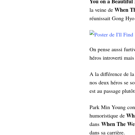
You on a Beautiful
When Th
la veine de
réunissait Gong Hyo 
On pense aussi furt
héros introverti mais
A la différence de l
nos deux héros se soi
est au passage plutô
Park Min Young conti
Wha
humoristique de
When The Wea
dans
dans sa carrière.