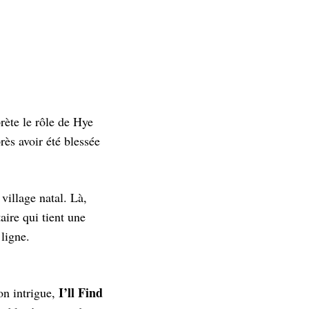
rète le rôle de Hye
ès avoir été blessée
village natal. Là,
ire qui tient une
ligne.
I’ll Find
on intrigue,