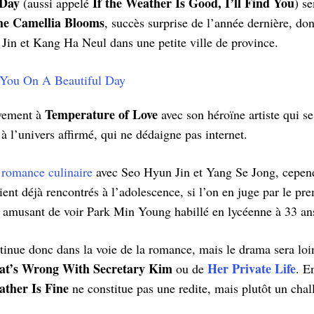
 Day
If the Weather Is Good, I’ll Find You
(aussi appelé
) s
e Camellia Blooms
, succès surprise de l’année dernière, don
Jin et Kang Ha Neul dans une petite ville de province.
Temperature of Love
ivement à
avec son héroïne artiste qui se
 à l’univers affirmé, qui ne dédaigne pas internet.
a
romance culinaire
avec Seo Hyun Jin et Yang Se Jong, cepend
ent déjà rencontrés à l’adolescence, si l’on en juge par le prem
t amusant de voir Park Min Young habillé en lycéenne à 33 an
nue donc dans la voie de la romance, mais le drama sera loin
t’s Wrong With Secretary Kim
Her Private Life
ou de
. E
ther Is Fine
ne constitue pas une redite, mais plutôt un chal