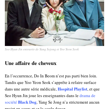
Seo Hyun Jin entourée de Yang Sejong et Yoo Yeon Seok
Une affaire de cheveux
En l’occurrence, Do In Beom n’est pas parti bien loin.
Tandis que Yoo Yeon Seok s’apprête à refaire surface
Hospital Playlist
dans une autre série médicale,
, et que
Seo Hyun Jin joue les enseignantes dans le
drama de
Black Dog
société
, Yang Se Jong n’a strictement aucun
projet en cours et se la coule douce.