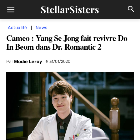
StellarSisters
Actualité
News
Cameo : Yang Se Jong fait revivre Do
In Beom dans Dr. Romantic 2
Par
Elodie Leroy
le
31/01/2020