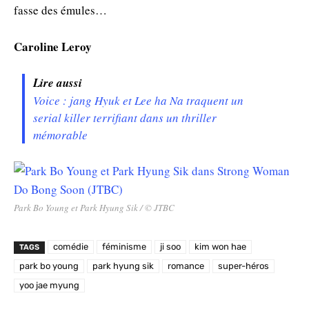
fasse des émules…
Caroline Leroy
Lire aussi
Voice : jang Hyuk et Lee ha Na traquent un
serial killer terrifiant dans un thriller
mémorable
Park Bo Young et Park Hyung Sik / © JTBC
comédie
féminisme
ji soo
kim won hae
TAGS
park bo young
park hyung sik
romance
super-héros
yoo jae myung