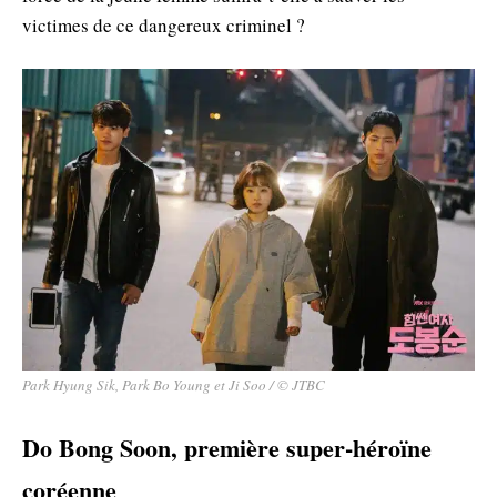
victimes de ce dangereux criminel ?
Park Hyung Sik, Park Bo Young et Ji Soo / © JTBC
Do Bong Soon, première super-héroïne
coréenne