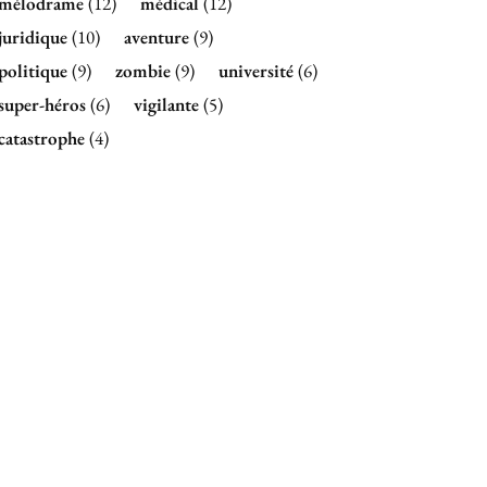
mélodrame
(12)
médical
(12)
juridique
(10)
aventure
(9)
politique
(9)
zombie
(9)
université
(6)
super-héros
(6)
vigilante
(5)
catastrophe
(4)