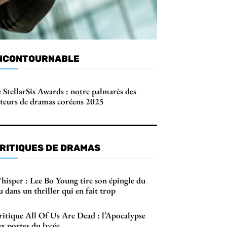
NCONTOURNABLE
 StellarSis Awards : notre palmarès des
cteurs de dramas coréens 2025
RITIQUES DE DRAMAS
hisper : Lee Bo Young tire son épingle du
u dans un thriller qui en fait trop
ritique All Of Us Are Dead : l’Apocalypse
x portes du lycée