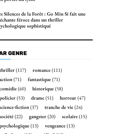
s Silences de la Forêt : Go Min Si fait une
échante féroce dans un thriller
sychologique sophistiqué
AR GENRE
thriller
(117)
romance
(111)
action
(71)
fantastique
(71)
comédie
(60)
historique
(58)
policier
(53)
drame
(51)
horreur
(47)
science-fiction
(37)
tranche de vie
(24)
société
(22)
gangster
(20)
scolaire
(15)
psychologique
(13)
vengeance
(13)