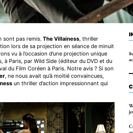
I
en sont pas remis.
The Villainess
, thriller
tion lors de sa projection en séance de minuit
8e
vons vu à l’occasion d’une projection unique
a
, à Paris, par Wild Side (éditeur du DVD et du
val du Film Coréen à Paris. Notre avis ? Si son
er
, ne nous avait qu’à moitié convaincues,
iness
un thriller d’action impressionnant qui
C
W
je
C
au