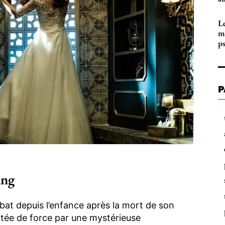
Le
m
p
P
ang
bat depuis l’enfance après la mort de son
utée de force par une mystérieuse