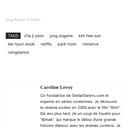
Jung Eugene
©
Netflix
TAGS
cha ji yeon
jung eugene
kim hee sun
lee hyun wook
netflix
park hoon
romance
vengeance
Caroline Leroy
Co-fondatrice de StellarSisters.com et
experte en séries coréennes. Je découvre
le cinéma coréen en 2000 avec le film "Shiri".
Dix ans plus tard, j’ai un coup de foudre pour
"Iljimae", qui marque le début d’une grande
histoire d’amour avec les dramas coréens. Je