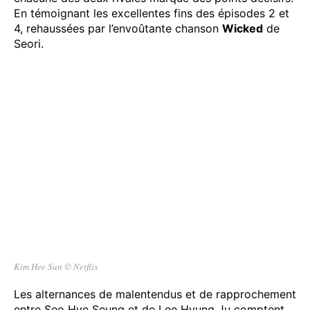
En témoignant les excellentes fins des épisodes 2 et
4, rehaussées par l’envoûtante chanson
Wicked
de
Seori.
Kim Hee Sun
©
Netflix
Les alternances de malentendus et de rapprochement
entre Seo Hye Seung et de Lee Hyung Ju comptent