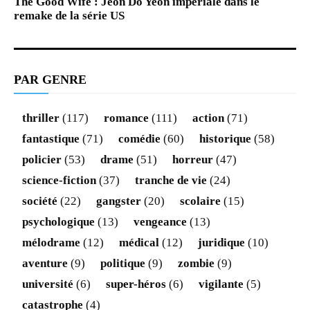
The Good Wife : Jeon Do Yeon impériale dans le
remake de la série US
PAR GENRE
thriller
(117)
romance
(111)
action
(71)
fantastique
(71)
comédie
(60)
historique
(58)
policier
(53)
drame
(51)
horreur
(47)
science-fiction
(37)
tranche de vie
(24)
société
(22)
gangster
(20)
scolaire
(15)
psychologique
(13)
vengeance
(13)
mélodrame
(12)
médical
(12)
juridique
(10)
aventure
(9)
politique
(9)
zombie
(9)
université
(6)
super-héros
(6)
vigilante
(5)
catastrophe
(4)